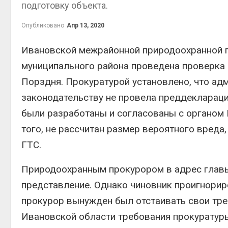
подготовку объекта.
Ав
Опубликовано
Апр 13, 2020
Ивановской межрайонной природоохранной п
муниципального района проведена проверка 
г
Ав
Порздня. Прокуратурой установлено, что а
законодательству не провела преддеклараци
были разработаны и согласованы с органом 
того, не рассчитан размер вероятного вреда
о
ГТС.
Ав
Природоохранным прокурором в адрес глав
представление. Однако чиновник проигнорир
прокурор вынужден был отстаивать свои тре
Ивановской области требования прокуратур