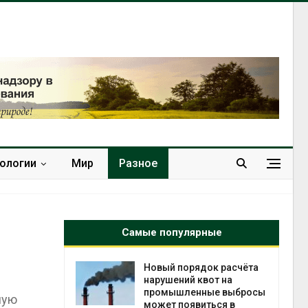
нологии
Мир
Разное
Самые популярные
орядок расчёта
В Кении противников
ий квот на
строительства АЭС
ленные выбросы
проверяют по статье о
ную
оявиться в
терроризме