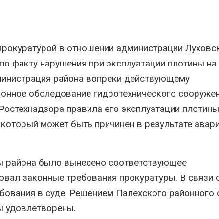
ближайшее время
г 5, 2026
Авг 6, 2026
Микропластик
обнаружили почти у всех
В Ирбите
животных
расчист
рокуратурой в отношении администрации Луховс
глубоководных
рекордн
по факту нарушения при эксплуатации плотины на
идротермальных источников
паводка
г 5, 2026
Авг 6, 2026
дминистрация района вопреки действующему
онное обследование гидротехнического сооружен
В Пермском крае
В Домо
осудили фигурантов дела
ликвиди
Ростехнадзора правила его эксплуатации плотин
о хищении средств на
последс
утилизации строительных
химикат
, который может быть причинен в результате авари
тходов
на складе
г 5, 2026
Авг 6, 2026
В Мурманске начали
Изменен
ы района было вынесено соответствующее
испытывать подземную
меняет 
систему сбора отходов
по всем
овал законные требования прокуратуры. В связи 
Авг 5, 2026
Авг 6, 202
бования в суде. Решением Палехского районного 
В Татарстане
В Австра
ы удовлетворены.
продолжают
стоимос