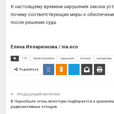
К настоящему времени нарушения закона уст
в
почему соответствующие меры к обеспечени
Ав
после решения суда.
Елена Илларионова / nia.eco
Ав
ГТС
Луховской район
нарушения
плотина
прокуратура
Поделиться
ПРЕДЫДУЩИЙ МАТЕРИАЛ
В Чернобыле огонь вплотную подбирается к хранили
радиоактивных отходов.