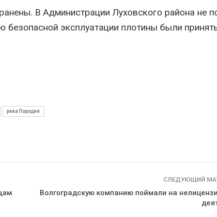
отслеживать
солнечн
ранены. В Администрации Луховского района не п
перемещения
бизнеса
ыпущенных соколов-балобанов
Авг 6, 2026
ю безопасной эксплуатации плотины были принят
г 5, 2026
Москвар
Минприроды утвердило
летие т
единую систему
фестив
мониторинга и оценки
Авг 5, 202
нагрузки на Байкал
г 5, 2026
река Порздня
СЛЕДУЮЩИЙ МА
щам
Волгоградскую компанию поймали на нелиценз
дея