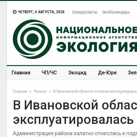
ЧЕТВЕРГ, 6 АВГУСТА, 2026
Спецпроекты
ЭкоКалендарь
Главная
ЧП/ЧС
Экоцид
Де-Юре
Зел
Спецпроекты
ЭкоЗОЖ
Главная
Разное
В Ивановской области плотина эксплуатирова
В Ивановской облас
эксплуатировалась
Администрация района халатно отнеслась к по