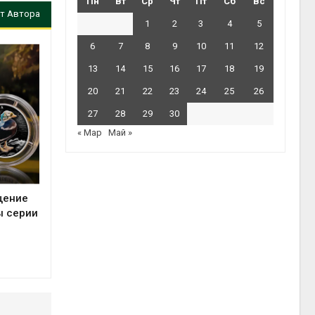
Пн
Вт
Ср
Чт
Пт
Сб
Вс
т Автора
1
2
3
4
5
6
7
8
9
10
11
12
13
14
15
16
17
18
19
20
21
22
23
24
25
26
27
28
29
30
« Мар
Май »
щение
ы серии