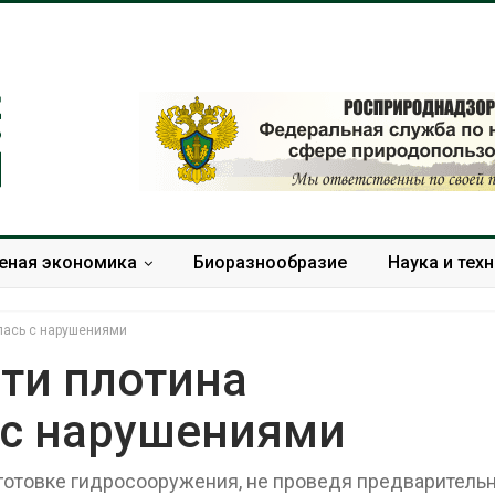
еная экономика
Биоразнообразие
Наука и тех
лась с нарушениями
ти плотина
 с нарушениями
Суд взыскал с
Новый п
золотодобывающей
нарушен
компании 145,4 млн
промыш
дготовке гидросооружения, не проведя предваритель
рублей за ущерб недрам
может п