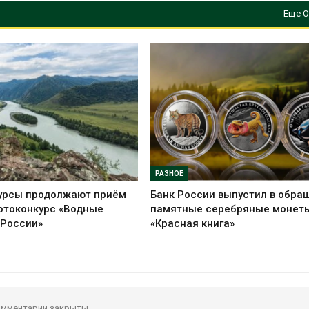
Еще О
РАЗНОЕ
урсы продолжают приём
Банк России выпустил в обра
отоконкурс «Водные
памятные серебряные монет
 России»
«Красная книга»
мментарии закрыты.