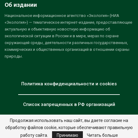
Об издании
Национальное информационное агентство «Экология» (НИА
«Экология») — тематическое интернет-издание, предоставляющее
актуальную и объективную новостную информацию об
экологической ситуации в России и в мире, мерах по охране
окружающей среды, деятельности различных государственных,
коммерческих и общественных организаций в отношении охраны
природы.
Политика конфиденциальности и cookies
Список запрещенных в РФ организаций
Продолжая использовать наш сайт, вы даете согласие на
обработку файлов cookie, которые обеспечивают правильную
© 2026 - НИА "Экология". Все права защищены.
Дизайн:
nia.eco
работу сайта.
Принимаю
Читать больше