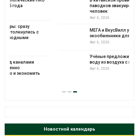
В китайской провинции Шэньси из-за
паводков эвакуировали более 140 тыс.
человек
Авг 6, 2026
МЕГА и ВкусВилл установили
экообменники для сбора вторсырья
Авг 6, 2026
Учёные предложили получать питьевую
воду из воздуха с помощью ветра
Авг 6, 2026
Новостной календарь