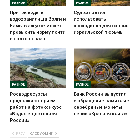
РАЗНОЕ
РАЗНОЕ
Приток воды в
Суд запретил
водохранилища Волги и
использовать
Камы в августе может
крокодилов для охраны
превысить норму почти
израильской тюрьмы
в полтора раза
РАЗНОЕ
РАЗНОЕ
Росводресурсы
Банк России выпустил
продолжают приём
в обращение памятные
работ на фотоконкурс
серебряные монеты
«Водные достояния
серии «Красная книга»
России»
PREV
СЛЕДУЮЩИЙ