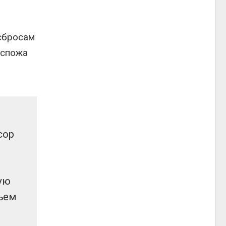
 сбросам
оспожа
сор
ую
бъем