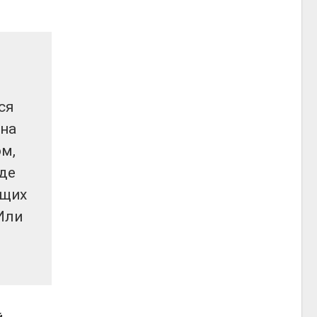
ь
ся
 на
ом,
где
ющих
 Или