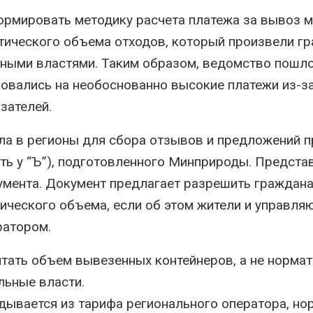
Авг 6, 2026
Авг 6, 2026
ормировать методику расчета платежа за вывоз 
ктического объема отходов, который произвели гр
В китайской провинции
Уч
Шэньси из-за паводков
п
льными властями. Таким образом, ведомство пошл
эвакуировали более 140
бе
тыс. человек
м
овались на необоснованно высокие платежи из-з
Авг 6, 2026
Авг 6, 2026
зателей.
МЕГА и ВкусВилл
За
установили
ув
ла в регионы для сбора отзывов и предложений п
экообменники для сбора
со
вторсырья
ть у “Ъ”), подготовленного Минприроды. Предста
Ав
Авг 6, 2026
умента. Документ предлагает разрешить граждан
В 
Учёные предложили
за
тического объема, если об этом жители и управл
получать питьевую воду
че
ратором.
из воздуха с помощью
пр
ветра
преступлений
Авг 6, 2026
Авг 6, 2026
итать объем вывезенных контейнеров, а не норма
льные власти.
Приложение «Экопульс»
Но
для контроля мусорных
на
адывается из тарифа регионального оператора, но
площадок запустят в
п