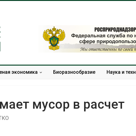
еная экономика
Биоразнообразие
Наука и тех
ает мусор в расчет
 ТКО
Панамский канал вновь
В 
ограничивает загрузку
Че
судов из-за дефицита
ме
пресной воды
кр