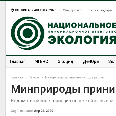
ПЯТНИЦА, 7 АВГУСТА, 2026
Спецпроекты
ЭкоКалендарь
Главная
ЧП/ЧС
Экоцид
Де-Юре
Зел
Спецпроекты
ЭкоЗОЖ
Главная
Разное
Минприроды принимает мусор в расчет
Минприроды приним
Ведомство меняет принцип платежей за вывоз
В Домодедове
ликвидируют
последствия разлива
Опубликовано
Апр 24, 2020
химикатов после пожара