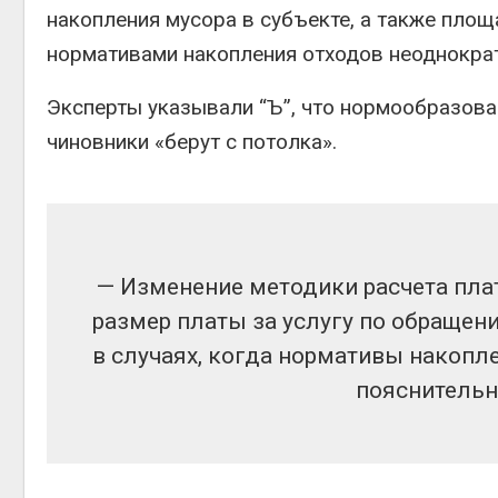
Авг 5, 2026
накопления мусора в субъекте, а также пло
нормативами накопления отходов неоднократ
Суд запретил
использовать
крокодилов для охраны
Эксперты указывали “Ъ”, что нормообразован
израильской тюрьмы
чиновники «берут с потолка».
Авг 5, 2026
— Изменение методики расчета пла
размер платы за услугу по обраще
в случаях, когда нормативы накопл
пояснительн