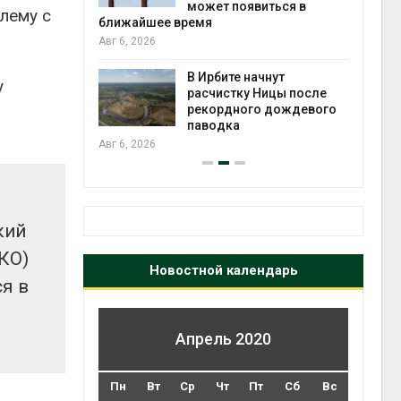
жет появиться в
Авг 5, 2026
лему с
мя
Суд запретил
использовать
Ирбите начнут
крокодилов для охра
у
счистку Ницы после
израильской тюрьмы
екордного дождевого
Авг 5, 2026
аводка
кий
КО)
Новостной календарь
я в
Апрель 2020
Пн
Вт
Ср
Чт
Пт
Сб
Вс