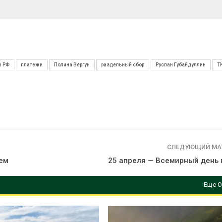
ы РФ
платежи
Полина Вергун
раздельный сбор
Руслан Губайдуллин
Т
СЛЕДУЮЩИЙ МА
ием
25 апреля — Всемирный день 
Еще О