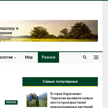
нологии
Мир
Разное
Самые популярные
горах Карачаево-
В Домодедове
ркесии выявили новые
ликвидируют
ста произрастания
последствия разлива
РАЗНОЕ
аснокнижных растений
химикатов после пожа