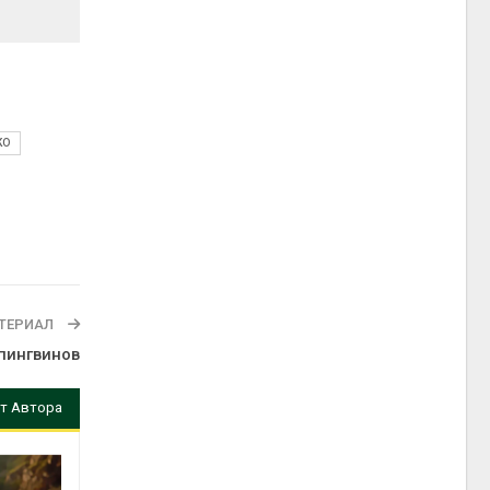
КО
ТЕРИАЛ
пингвинов
т Автора