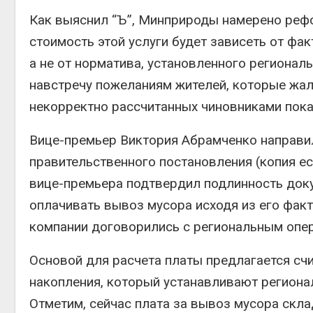
на складе
Как выяснил “Ъ”, Минприроды намерено реф
Авг 6, 2026
стоимость этой услуги будет зависеть от фа
Изменение климата
а не от норматива, установленного региона
меняет ареалы бабочек
по всему миру
навстречу пожеланиям жителей, которые жал
Авг 6, 2026
некорректно рассчитанных чиновниками пока
В Австралии снизят
стоимость установки
Вице-премьер Виктория Абрамченко направи
солнечных панелей для
бизнеса
правительственного постановления (копия ес
Авг 6, 2026
вице-премьера подтвердил подлинность док
Москвариум отметит 11-
оплачивать вывоз мусора исходя из его фак
летие трёхдневным
компании договорились с региональным опе
фестивалем
Авг 5, 2026
Основой для расчета платы предлагается сч
В Кении противников
накопления, который устанавливают региона
строительства АЭС
проверяют по статье о
Отметим, сейчас плата за вывоз мусора скл
терроризме