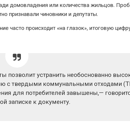
сентябре
мо
щади домовладения или количества жильцов. Проб
ближайшее вре
Авг 6, 2026
но признавали чиновники и депутаты.
Авг 6, 2026
Европа теряет всё
больше лесной
В 
ие часто происходит «на глазок», итоговую цифр
биомассы из-за засух,
ра
вредителей и рубок
р
п
Авг 6, 2026
Авг 6, 2026
ты позволит устранить необоснованно высо
нию с твердыми коммунальными отходами (Т
ения для потребителей завышены,— говоритс
ой записке к документу.