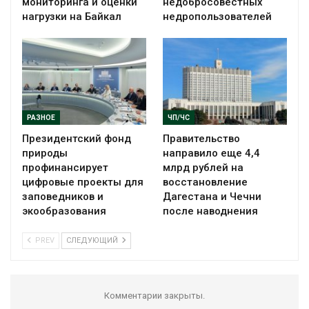
мониторинга и оценки
недобросовестных
нагрузки на Байкал
недропользователей
РАЗНОЕ
ЧП/ЧС
Президентский фонд
Правительство
природы
направило еще 4,4
профинансирует
млрд рублей на
цифровые проекты для
восстановление
заповедников и
Дагестана и Чечни
экообразования
после наводнения
PREV
СЛЕДУЮЩИЙ
Комментарии закрыты.