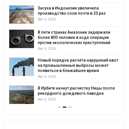
В Австралии снизят
незии увеличила
установки солнечны
оли почти в 20 раз
бизнеса
Авг 6, 2026
х Амазонии задержали
Москвариум отметит
овек в ходе операции
трёхдневным фести
ических преступлений
Авг 5, 2026
В Кении противнико
 расчёта нарушений квот
проверяют по статье
ные выбросы может
Авг 5, 2026
лижайшее время
Суд запретил испол
для охраны израил
т расчистку Ницы после
Авг 5, 2026
ождевого паводка