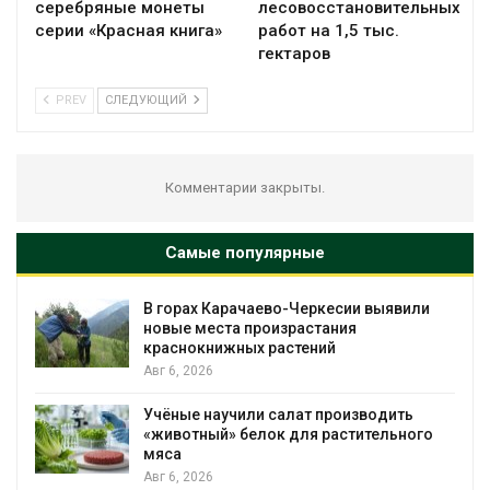
серебряные монеты
лесовосстановительных
серии «Красная книга»
работ на 1,5 тыс.
гектаров
PREV
СЛЕДУЮЩИЙ
Комментарии закрыты.
Самые популярные
аево-Черкесии выявили
В Домодедове ликв
роизрастания
последствия разлив
 растений
пожара на складе
Авг 6, 2026
и салат производить
Изменение климата 
лок для растительного
бабочек по всему м
Авг 6, 2026