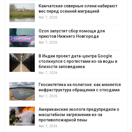
Камчатские северные олени набирают
вес перед осенней миграцией
Авг 7, 2026
Ав
Ozon запустит сбор помощи для
приютов Нижнего Новгорода
к
Авг 7, 2026
В Индии проект дата-центра Google
столкнулся с протестами из-за воды и
Ав
близости заповедника
Авг 7, 2026
Геосинтетика на полигоне: как меняется
инфраструктура обращения с отходами
Авг 7, 2026
Американские экологи предупредили о
масштабном загрязнении из-за
противопожарной пены
Авг 7, 2026