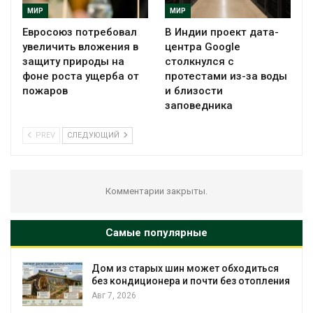
МИР
МИР
Евросоюз потребовал
В Индии проект дата-
увеличить вложения в
центра Google
защиту природы на
столкнулся с
фоне роста ущерба от
протестами из-за воды
пожаров
и близости
заповедника
PREV
СЛЕДУЮЩИЙ
Комментарии закрыты.
Самые популярные
Дом из старых шин может обходиться
без кондиционера и почти без отопления
Авг 7, 2026