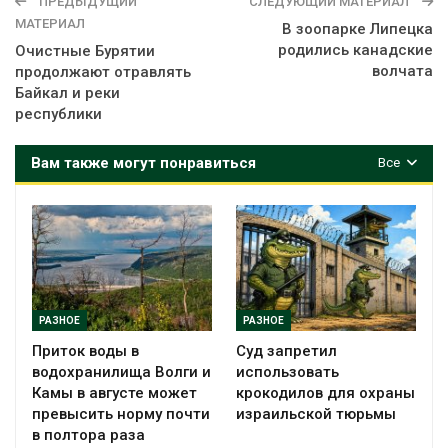
ПРЕДЫДУЩИЙ
СЛЕДУЮЩИЙ МАТЕРИАЛ
МАТЕРИАЛ
В зоопарке Липецка
родились канадские
Очистные Бурятии
волчата
продолжают отравлять
Байкал и реки
республики
Вам также могут понравиться
Все
РАЗНОЕ
РАЗНОЕ
Приток воды в
Суд запретил
водохранилища Волги и
использовать
Камы в августе может
крокодилов для охраны
превысить норму почти
израильской тюрьмы
в полтора раза