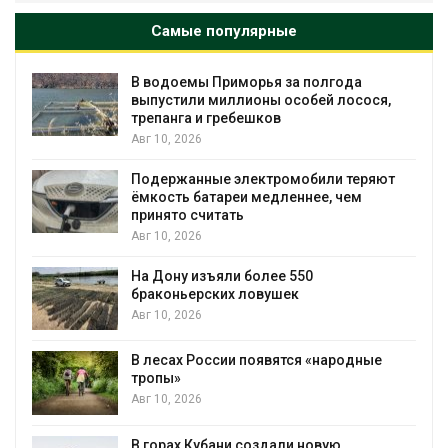
Самые популярные
В водоемы Приморья за полгода
М
выпустили миллионы особей лосося,
м
трепанга и гребешков
А
Авг 10, 2026
Т
Подержанные электромобили теряют
э
ёмкость батареи медленнее, чем
н
принято считать
А
Авг 10, 2026
Ж
На Дону изъяли более 550
п
браконьерских ловушек
А
Авг 10, 2026
Б
В лесах России появятся «народные
п
тропы»
Авг 10, 2026
А
В горах Кубани создали новую
М