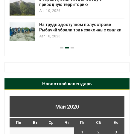
природную территорию
у
Авг 10, 2026
А
На труднодоступном полуострове
Р
Рыбачий убрали три незаконные свалки
в
Авг 10, 2026
А
Новостной календарь
Май 2020
Пн
Вт
Ср
Чт
Пт
Сб
Вс
1
2
3