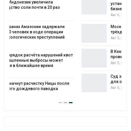
установки солнечных панелей для
бизнеса
Авг 6, 2026
Москвариум отметит 11-летие
трёхдневным фестивалем
Авг 5, 2026
В Кении противников строительства АЭС
т
проверяют по статье о терроризме
Авг 5, 2026
Суд запретил использовать крокодилов
для охраны израильской тюрьмы
Авг 5, 2026