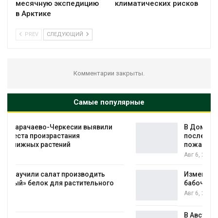
месячную экспедицию
климатических рисков
в Арктике
PREV
СЛЕДУЮЩИЙ
Комментарии закрыты.
Самые популярные
В Домодедове ликвидируют
последствия разлива химикатов после
пожара на складе
Авг 6, 2026
Изменение климата меняет ареалы
бабочек по всему миру
Авг 6, 2026
В Австралии снизят стоимость