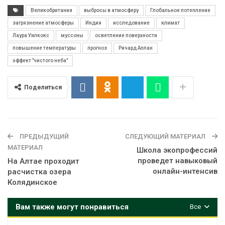
Великобритания
выбросы в атмосферу
Глобальное потепление
загрязнение атмосферы
Индия
исследование
климат
Лаура Уилкокс
муссоны
осветление поверхности
повышение температуры
прогноз
Ричард Аллан
эффект "чистого неба"
Поделиться
ПРЕДЫДУЩИЙ
СЛЕДУЮЩИЙ МАТЕРИАЛ
МАТЕРИАЛ
Школа экопрофессий
проведет навыковый
На Алтае проходит
онлайн-интенсив
расчистка озера
Колядинское
Вам также могут понравиться
Все