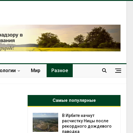
нологии
Мир
Разное
Самые популярные
т всё
В Ирбите начнут
ой
расчистку Ницы после
а засух,
рекордного дождевого
 рубок
паводка