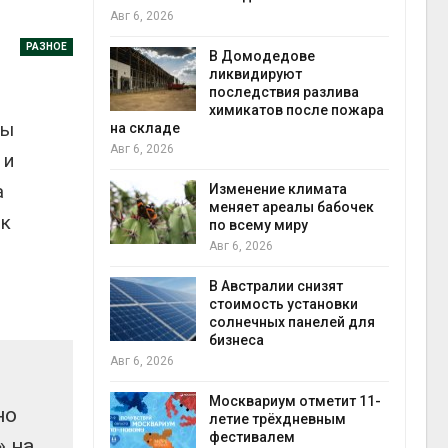
Авг 6, 2026
Авг 5
РАЗНОЕ
чаево-
В Домодедове
явили новые
ликвидируют
астания
последствия разлива
ых растений
химикатов после пожара
мы
на складе
экол
Авг 6, 2026
Авг 5
 и
ли салат
а
 «животный»
Изменение климата
стительного
меняет ареалы бабочек
 к
по всему миру
Авг 6, 2026
Авг 5
онезии
В Австралии снизят
роизводство
стоимость установки
20 раз
солнечных панелей для
бизнеса
Авг 6, 2026
Авг 5
ах Амазонии
лее 800
Москвариум отметит 11-
но
де операции
летие трёхдневным
В Яп
гических
фестивалем
леса
» на