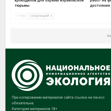
крокодилов для охраны израильской
работ на ф
тюрьмы
достояния
PREV
СЛЕДУЮЩИЙ
Ко
При копировании материалов сайта ссылка на nia.eco
обязательна.
Категория материалов 18+