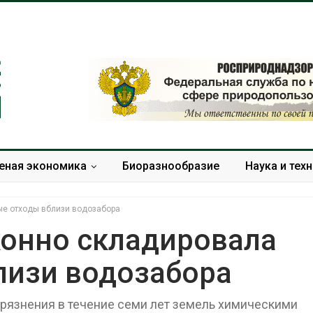
еная экономика
Биоразнообразие
Наука и тех
ые отходы вблизи водозабора
конно складировала
лизи водозабора
Суд запретил
Европа теряе
использовать
больше лесн
крокодилов для охраны
биомассы из-з
грязнения в течение семи лет земель химическими
израильской тюрьмы
вредителей и