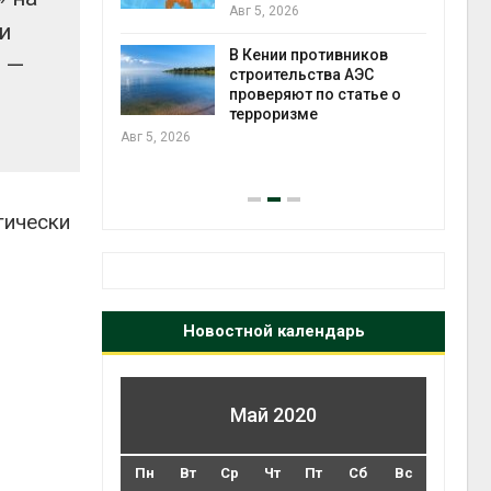
Авг 5, 2026
Авг 5
и
В Кении противников
 —
ок расчёта
строительства АЭС
от на
проверяют по статье о
ые выбросы
терроризме
ься в
Авг 5, 2026
Авг 5
гически
Новостной календарь
Май 2020
Пн
Вт
Ср
Чт
Пт
Сб
Вс