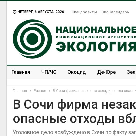
ЧЕТВЕРГ, 6 АВГУСТА, 2026
Спецпроекты
ЭкоКалендарь
Главная
ЧП/ЧС
Экоцид
Де-Юре
Зел
Спецпроекты
ЭкоЗОЖ
Главная
Разное
В Сочи фирма незаконно складировала опасн
В Сочи фирма неза
опасные отходы вб
Уголовное дело возбуждено в Сочи по факту за