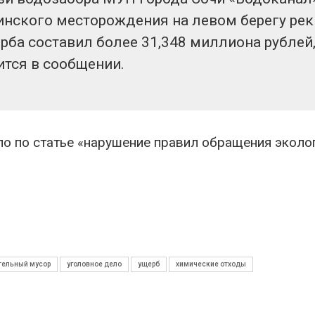
преступлений
026
нского месторождения на левом берегу рек
Авг 6, 2026
Суд взыскал с
ба составил более 31,348 миллиона рублей,
золотодобывающей
Новый поряд
компании 145,4 млн
нарушений кв
ится в сообщении.
рублей за ущерб недрам
промышленн
может появит
026
ближайшее время
Авг 6, 2026
о по статье «нарушение правил обращения эколо
тельный мусор
уголовное дело
ущерб
химические отходы