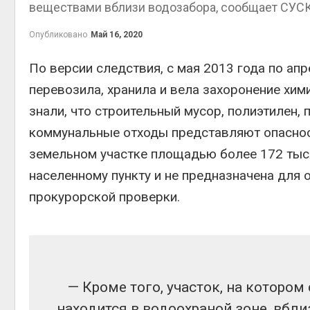
веществами вблизи водозабора, сообщает СУСК
Авг 5, 2
Опубликовано
Май 16, 2020
По версии следствия, с мая 2013 года по ап
перевозила, хранила и вела захоронение хим
эколог
Авг 5, 2
знали, что строительный мусор, полиэтилен,
коммунальные отходы представляют опаснос
земельном участке площадью более 172 тыся
населенному пункту и не предназначена для 
Авг 5, 2
прокурорской проверки.
Авг 5, 2
— Кроме того, участок, на которо
В Япон
леса д
находится в водоохраной зоне, вбл