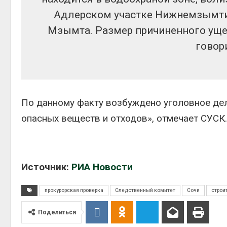
Авг 5, 2
Адлерском участке Нижнемзымти
Мзымта. Размер причиненного ущер
говор
Авг 5, 2
По данному факту возбуждено уголовное дел
опасных веществ и отходов», отмечает СУСК.
Источник:
РИА Новости
прокурорская проверка
Следственный комитет
Сочи
строи
Поделиться