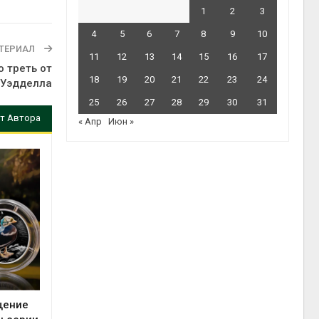
1
2
3
4
5
6
7
8
9
10
ТЕРИАЛ
11
12
13
14
15
16
17
 треть от
18
19
20
21
22
23
24
 Уэдделла
25
26
27
28
29
30
31
т Автора
« Апр
Июн »
щение