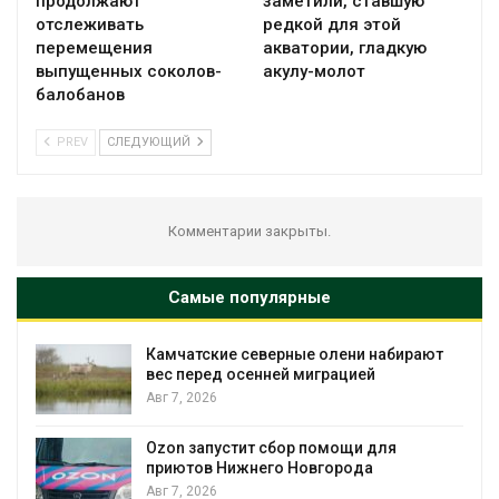
продолжают
заметили, ставшую
отслеживать
редкой для этой
перемещения
акватории, гладкую
выпущенных соколов-
акулу-молот
балобанов
PREV
СЛЕДУЮЩИЙ
Комментарии закрыты.
Самые популярные
Тайфун, засуха и пожары: сразу
несколько регионов столкнулись с
экстремальными природными
явлениями
Авг 7, 2026
Солнечные панели над каналами