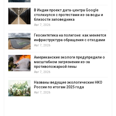
позволяют одновременно
вырабатывать энергию и экономить
воду
Авг 7, 2026
Дождевая вода с крыш может помочь
городам переживать жару
ся
Авг 7, 2026
и
Минприроды потребовало ускорить
строительство мусорных объектов и
уборку контейнерных площадок
о
Авг 7, 2026
Панамский канал вновь ограничивает
загрузку судов из-за дефицита пресной
воды
Авг 6, 2026
В китайской провинции Шэньси из-за
паводков эвакуировали более 140 тыс.
человек
Авг 6, 2026