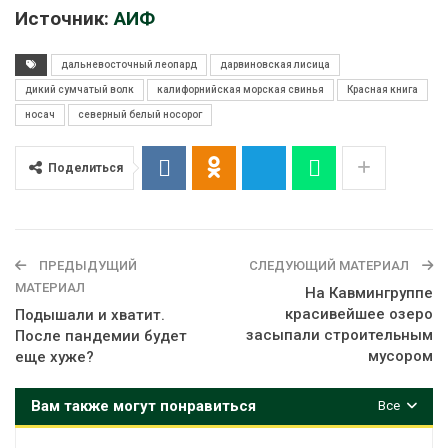
Источник:
АИФ
дальневосточный леопард
дарвиновская лисица
дикий сумчатый волк
калифорнийская морская свинья
Красная книга
носач
северный белый носорог
Поделиться
ПРЕДЫДУЩИЙ
СЛЕДУЮЩИЙ МАТЕРИАЛ
МАТЕРИАЛ
На Кавмингруппе
красивейшее озеро
Подышали и хватит.
засыпали строительным
После пандемии будет
мусором
еще хуже?
Вам также могут понравиться
Все