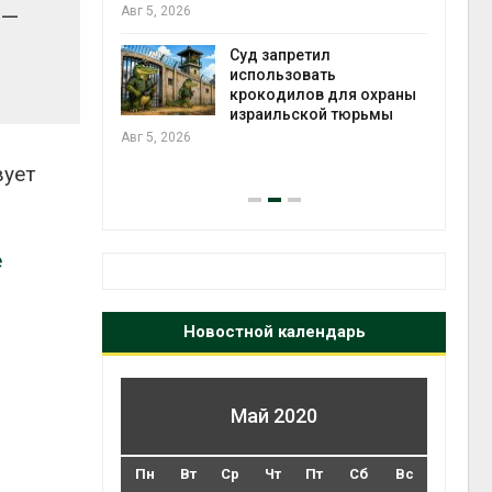
ься в
Авг 5, 2026
Авг 5
 —
Суд запретил
использовать
ут
крокодилов для охраны
цы после
израильской тюрьмы
дождевого
гидр
Авг 5, 2026
Авг 5
вует
e
Новостной календарь
Май 2020
Пн
Вт
Ср
Чт
Пт
Сб
Вс