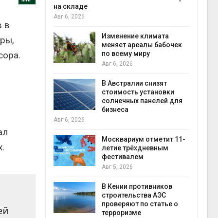
на складе
экол
Авг 6, 2026
Авг 5
 в
ли салат
 «животный»
Изменение климата
ары,
стительного
меняет ареалы бабочек
сора.
по всему миру
Авг 6, 2026
Авг 5
онезии
В Австралии снизят
роизводство
стоимость установки
20 раз
солнечных панелей для
бизнеса
Авг 6, 2026
Авг 5
ал
ах Амазонии
лее 800
Москвариум отметит 11-
.
де операции
летие трёхдневным
В Яп
гических
фестивалем
леса
Авг 5, 2026
Авг 5
В Кении противников
ок расчёта
строительства АЭС
от на
проверяют по статье о
ей
ые выбросы
терроризме