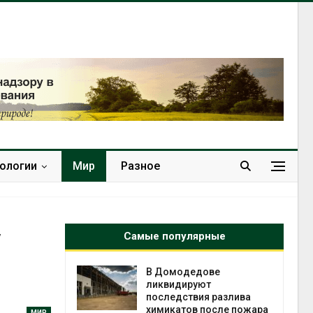
нологии
Мир
Разное
у
Самые популярные
чаево-
В Домодедове
явили новые
ликвидируют
астания
последствия разлива
ых растений
химикатов после пожара
МИР