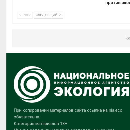
против эко
PREV
СЛЕДУЮЩИЙ
Ко
При копировании материалов сайта ссылка на nia.eco
обязательна.
Категория материалов 18+