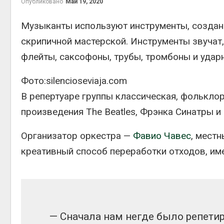
Опубликовано
Май 19, 2020
эколог
Авг 5, 2
Музыканты используют инструменты, создан
скрипичной мастерской. Инструменты звучат, 
флейты, саксофоны, трубы, тромбоны и ударн
Авг 5, 2
Фото:silencioseviaja.com
В репертуаре группы классическая, фольклор
произведения The Beatles, Фрэнка Синатры и 
Авг 5, 2
Организатор оркестра —
Фавио Чавес
, мест
креативный способ переработки отходов, име
В Япон
леса д
Авг 5, 2
— Сначала нам негде было репетир