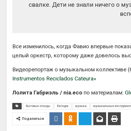
Авг 5, 2
свалке. Дети не знали ничего о му
всп
гидрот
Авг 5, 2
Все изменилось, когда Фавио впервые показа
целый оркестр, которому даже довелось вы
Видеорепортаж о музыкальном коллективе (б
Instrumentos Reciclados Cateura»
Лолита Габриэль / nia.eco
по материалам:
Gl
бытовые отходы
Катаура
музыка
музыкальные инструмен
Поделиться