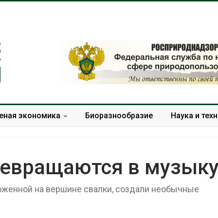
еная экономика
Биоразнообразие
Наука и тех
евращаются в музык
ложенной на вершине свалки, создали необычные
Органические яйца
В горах Кара
оказались «хуже для
Черкесии вы
климата»: исследование
места произр
показало пределы
краснокнижн