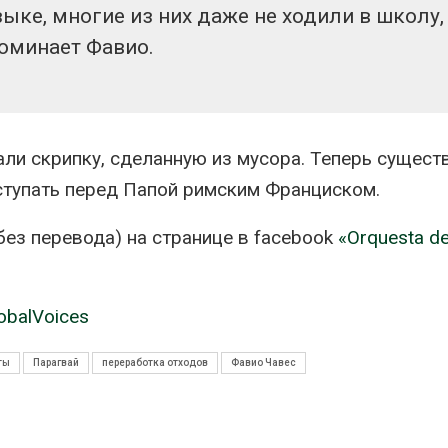
может появит
026
зыке, многие из них даже не ходили в школу,
ближайшее время
оминает Фавио.
Авг 6, 2026
Микропластик
обнаружили почти у всех
животных
В Ирбите начн
глубоководных
расчистку Ни
ермальных источников
рекордного 
паводка
026
ли скрипку, сделанную из мусора. Теперь сущест
Авг 6, 2026
ступать перед Папой римским Франциском.
ез перевода) на странице в facebook
«Orquesta d
obalVoices
ты
Парагвай
переработка отходов
Фавио Чавес