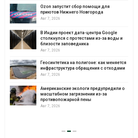
А
Ozon запустит сбор помощи для
приютов Нижнего Новгорода
к
Авг 7, 2026
В Индии проект дата-центра Google
столкнулся с протестами из-за воды и
А
близости заповедника
Авг 7, 2026
Геосинтетика на полигоне: как меняется
инфраструктура обращения с отходами
Авг 7, 2026
Американские экологи предупредили о
масштабном загрязнении из-за
противопожарной пены
Авг 7, 2026