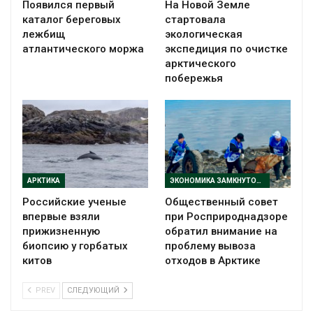
Появился первый
На Новой Земле
каталог береговых
стартовала
лежбищ
экологическая
атлантического моржа
экспедиция по очистке
арктического
побережья
АРКТИКА
ЭКОНОМИКА ЗАМКНУТОГО ЦИКЛА
Российские ученые
Общественный совет
впервые взяли
при Росприроднадзоре
прижизненную
обратил внимание на
биопсию у горбатых
проблему вывоза
китов
отходов в Арктике
PREV
СЛЕДУЮЩИЙ