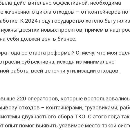
 была действительно эффективной, необходима
перед осенней миграцией
сраз
регио
Авг 7, 2026
е жизненного цикла отходов — от контейнеров по
экст
природными явлен
ботке. К 2024 году государство хотело бы утили
Ozon запустит сбор
Авг 7, 2026
помощи для приютов
 нужны десятки новых проектов, причем в нацпро
Нижнего Новгорода
Солн
Авг 7, 2026
на себя должен взять бизнес.
кана
одно
выра
ора года со старта реформы? Отмечу, что моя оце
экономить воду
отрасли субъективна, исходя из минимально
Авг 7, 2026
ной работы всей цепочки утилизации отходов.
 свыше 220 операторов, которые воспользовались
ывозу отходов – контейнерами, грузовиками, раб
истемы двухчастного сбора ТКО. С этого года так
от опыт помог выявить уязвимое место такой сист