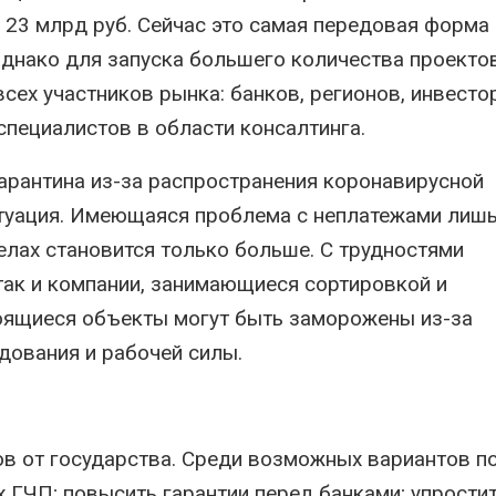
23 млрд руб. Сейчас это самая передовая форма
Однако для запуска большего количества проектов
сех участников рынка: банков, регионов, инвестор
специалистов в области консалтинга.
арантина из-за распространения коронавирусной
итуация. Имеющаяся проблема с неплатежами лиш
селах становится только больше. С трудностями
так и компании, занимающиеся сортировкой и
роящиеся объекты могут быть заморожены из-за
дования и рабочей силы.
в от государства. Среди возможных вариантов п
 ГЧП; повысить гарантии перед банками; упрости