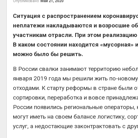
Опубликовано
Май 21, 2020
Минприроды
Ситуация с распространением коронавирус
потребовало ускорить
строительство мусорных
неплатежи накладываются и возросшие об
объектов и уборку
участникам отрасли. При этом реализацию
контейнерных площадок
Авг 7, 2026
В каком состоянии находится «мусорная» и
Панамский канал вновь
можно было бы решить.
ограничивает загрузку
судов из-за дефицита
В России свалки занимают территорию небольш
пресной воды
Авг 6, 2026
января 2019 года мы решили жить по-новому
отходами. К старту реформы в стране были 
В китайской провинции
Шэньси из-за паводков
сортировки, переработка и вовсе принадлежа
эвакуировали более 140
тыс. человек
России появились региональные операторы, 
Авг 6, 2026
могут иметь на своем балансе логистику, со
МЕГА и ВкусВилл
услуг, а недостающие законтрактовать с дру
установили
экообменники для сбора