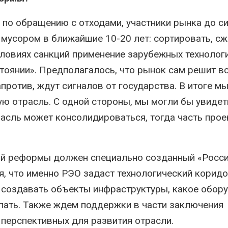
 по обращению с отходами, участники рынка до си
с мусором в ближайшие 10-20 лет: сортировать, сж
словиях санкций применение зарубежных технолог
тоянии». Предполагалось, что рынок сам решит в
против, ждут сигналов от государства. В итоге м
ую отрасль. С одной стороны, мы могли бы увидет
трасль может консолидироваться, тогда часть про
ной реформы должен специально созданный «Росс
я, что именно РЭО задаст технологический корид
т создавать объекты инфраструктуры, какое обор
упать. Также ждем поддержки в части заключения
 перспективных для развития отрасли.