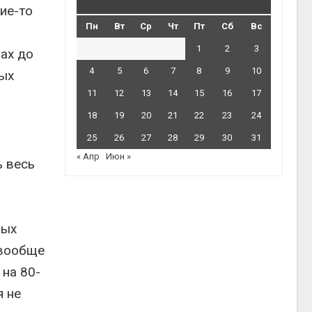
ие-то
Пн
Вт
Ср
Чт
Пт
Сб
Вс
1
2
3
нах до
4
5
6
7
8
9
10
ных
11
12
13
14
15
16
17
18
19
20
21
22
23
24
25
26
27
28
29
30
31
« Апр
Июн »
ь весь
ных
 вообще
 на 80-
я не