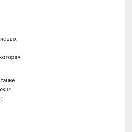
 новых,
 которая
игание
можно
че