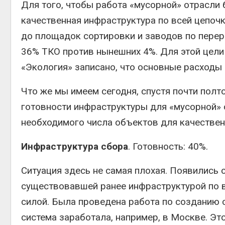
Для того, чтобы работа «мусорной» отрасли
вторсырья
Авг 6, 2026
качественная инфраструктура по всей цепочк
до площадок сортировки и заводов по перера
Учёные предложили
получать питьевую воду
36% ТКО против нынешних 4%. Для этой цели
из воздуха с помощью
ветра
«Экология» записано, что основные расходы 
Авг 6, 2026
Что же мы имеем сегодня, спустя почти полт
готовности инфраструктуры для «мусорной» 
необходимого числа объектов для качествен
Инфраструктура сбора
. Готовность: 40%.
Ситуация здесь не самая плохая. Появились
существовавшей ранее инфраструктурой по в
силой. Была проведена работа по созданию с
система заработала, например, в Москве. Эт