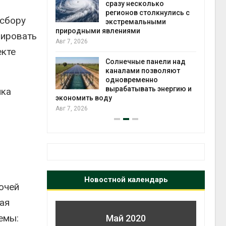
у несколько
вторсырья
нов столкнулись с
Авг 6, 2026
 сбору
ремальными
иями
зировать
Учёные предложили
получать питьевую воду
екте
из воздуха с помощью
ечные панели над
ветра
лами позволяют
Авг 6, 2026
временно
батывать энергию и
нка
Новостной календарь
очей
ая
емы:
Май 2020