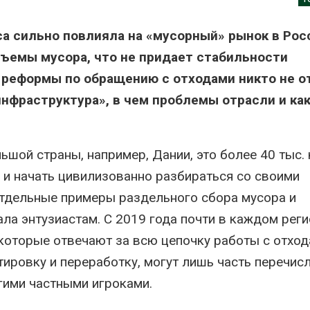
заповедника
Авг 7, 2026
Авг 7, 2026
а сильно повлияла на «мусорный» рынок в Росс
Приток воды в
водохранилища Волги и
Геоси
ъемы мусора, что не придает стабильности
Камы в августе может
полиг
 реформы по обращению с отходами никто не о
превысить норму почти в
инфр
полтора раза
обра
нфраструктура», в чем проблемы отрасли и как
Авг 7, 2026
Авг 7, 2026
Евросоюз потребовал
Амер
увеличить вложения в
пред
ой страны, например, Дании, это более 40 тыс. к
защиту природы на фоне
масш
роста ущерба от пожаров
из-з
 и начать цивилизованно разбираться со своими
пены
Авг 7, 2026
отдельные примеры раздельного сбора мусора и
Авг 7, 2026
Дом из старых шин
ла энтузиастам. С 2019 года почти в каждом рег
может обходиться без
Назв
кондиционера и почти
экол
которые отвечают за всю цепочку работы с отход
без отопления
Росси
ртировку и переработку, могут лишь часть перечис
года
Авг 7, 2026
Авг 7, 2026
гими частными игроками.
Камчатские северные
олени набирают вес
Тайфу