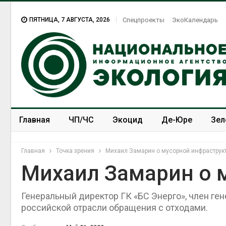
ПЯТНИЦА, 7 АВГУСТА, 2026
Спецпроекты
ЭкоКалендарь
Главная
ЧП/ЧС
Экоцид
Де-Юре
Зел
Спецпроекты
ЭкоЗОЖ
Главная
Точка зрения
Михаил Замарин о мусорной инфраструк
Михаил Замарин о 
Генеральный директор ГК «БС Энерго», член ге
Дождевая вода с крыш
может помочь городам
российской отрасли обращения с отходами.
переживать жару
Авг 7, 2026