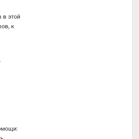
 в этой
ов, к
ь
омощи:
ть