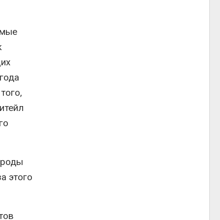
емые
к
щих
лгода
того,
итейл
го
ироды
а этого
тов