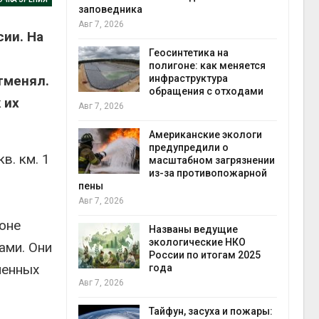
Минприроды
ии. На
потребовало ускорить
нтетика на
строительство мусорных
оне: как меняется
объектов и уборку
тменял.
аструктура
контейнерных площадок
щения с отходами
Авг 7, 2026
 их
Панамский канал вновь
иканские экологи
ограничивает загрузку
упредили о
судов из-за дефицита
в. км. 1
табном загрязнении
пресной воды
а противопожарной
Авг 6, 2026
В китайской провинции
Шэньси из-за паводков
ионе
аны ведущие
эвакуировали более 140
огические НКО
тыс. человек
ами. Они
и по итогам 2025
Авг 6, 2026
ленных
МЕГА и ВкусВилл
установили
н, засуха и пожары:
экообменники для сбора