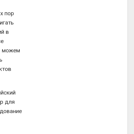
х пор
игать
ий в
се
ы можем
ь
ектов
ийский
ор для
удование