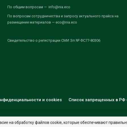
По общим вопросам — info@nia.eco
По вопросам сотрудничества и запросу актуального прайса на
размещение материалов — eco@nia.eco
Свидетельство о регистрации СМИ Эл № ФС77-80306
нфиденциальности и cookies
Список запрещенных в РФ 
© 2026 - НИА "Экология". Все права защищены.
Дизайн:
nia.eco
асие на обработку файлов cookie, которые обеспечивают правильн