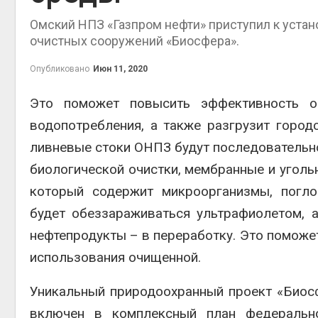
Омский НПЗ «Газпром нефти» приступил к уста
очистных сооружений «Биосфера».
Опубликовано
Июн 11, 2020
контей
Авг 7, 2
Это поможет повысить эффективность о
водопотребления, а также разгрузит горо
ливневые стоки ОНПЗ будут последовательно
биологической очистки, мембранные и уголь
Авг 6, 2
который содержит микроорганизмы, погло
будет обеззараживаться ультрафиолетом, 
нефтепродукты – в переработку. Это поможет
использования очищенной.
Авг 6, 2
Уникальный природоохранный проект «Биос
включен в комплексный план федерально