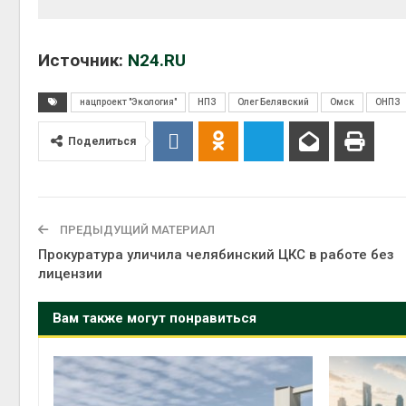
Источник:
N24.RU
нацпроект "Экология"
НПЗ
Олег Белявский
Омск
ОНПЗ
Поделиться
ПРЕДЫДУЩИЙ МАТЕРИАЛ
Прокуратура уличила челябинский ЦКС в работе без
лицензии
Вам также могут понравиться