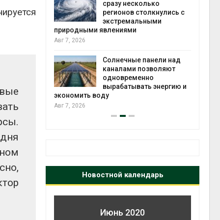
й миграцией
сразу несколько
ируется
регионов столкнулись с
Авг 6
экстремальными
природными явлениями
т сбор
Авг 7, 2026
приютов
города
Солнечные панели над
каналами позволяют
Авг 6
одновременно
вырабатывать энергию и
вые
экономить воду
вать
Авг 7, 2026
рсы.
дня
рном
сно,
Новостной календарь
ктор
Июнь 2020