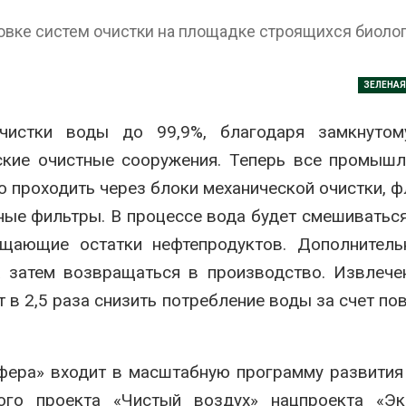
Авг 7, 2026
новке систем очистки на площадке строящихся биоло
Минприроды
потребовало ускорить
Приток воды 
строительство мусорных
водохранили
объектов и уборку
Камы в авгус
ЗЕЛЕНА
нерных площадок
превысить но
полтора раза
026
чистки воды до 99,9%, благодаря замкнутом
Авг 7, 2026
Панамский канал вновь
дские очистные сооружения. Теперь все промыш
ограничивает загрузку
Евросоюз по
 проходить через блоки механической очистки, ф
судов из-за дефицита
увеличить вл
пресной воды
защиту приро
ные фильтры. В процессе вода будет смешиваться
роста ущерба
026
Авг 7, 2026
щающие остатки нефтепродуктов. Дополнитель
В китайской провинции
а затем возвращаться в производство. Извлеч
Шэньси из-за паводков
Дом из стары
эвакуировали более 140
может обходи
 в 2,5 раза снизить потребление воды за счет по
тыс. человек
кондиционера
без отоплени
026
Авг 7, 2026
МЕГА и ВкусВилл
фера» входит в масштабную программу развити
установили
Камчатские 
экообменники для сбора
олени набира
го проекта «Чистый воздух» нацпроекта «Эко