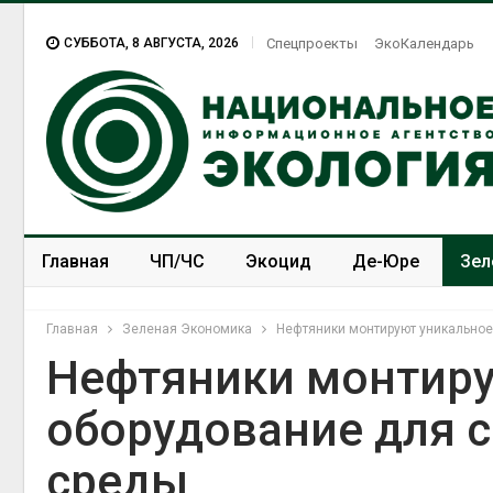
СУББОТА, 8 АВГУСТА, 2026
Спецпроекты
ЭкоКалендарь
Главная
ЧП/ЧС
Экоцид
Де-Юре
Зел
Спецпроекты
ЭкоЗОЖ
Главная
Зеленая Экономика
Нефтяники монтируют уникально
Нефтяники монтиру
оборудование для 
среды