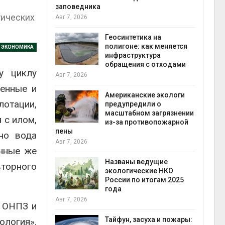
заповедника
гических
Авг 7, 2026
в
ща Волги и
Геосинтетика на
те может
полигоне: как меняется
Я ЭКОНОМИКА
рму почти в
инфраструктура
конт
обращения с отходами
Авг 7
у циклу
Авг 7, 2026
ленные и
требовал
Американские экологи
лотации,
ожения в
предупредили о
ды на фоне
масштабном загрязнении
 с илом,
 от пожаров
из-за противопожарной
Авг 6
пены
но вода
Авг 7, 2026
енные же
х шин
ться без
Названы ведущие
вторного
 и почти
экологические НКО
я
России по итогам 2025
Авг 6
года
Авг 7, 2026
я ОНПЗ и
северные
ют вес
Тайфун, засуха и пожары:
логия».