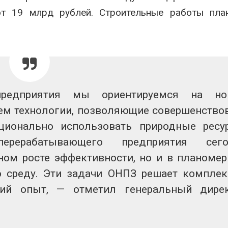
вторсырья
перед осенне
т 19 млрд рублей. Строительные работы план
026
Авг 7, 2026
Учёные предложили
Ozon запусти
получать питьевую воду
помощи для 
из воздуха с помощью
Нижнего Нов
ветра
Авг 7, 2026
026
редприятия мы ориентируемся на но
уем технологии, позволяющие совершенство
ционально использовать природные ресу
перерабатывающего предприятия сего
ном росте эффективности, но и в планоме
 среду. Эти задачи ОНПЗ решает комплек
кий опыт, — отметил генеральный дире