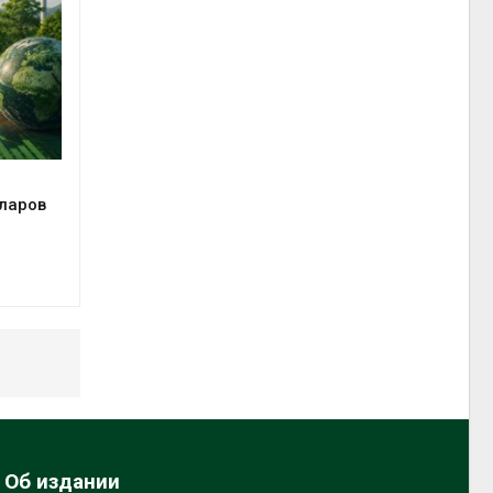
е
лларов
Об издании