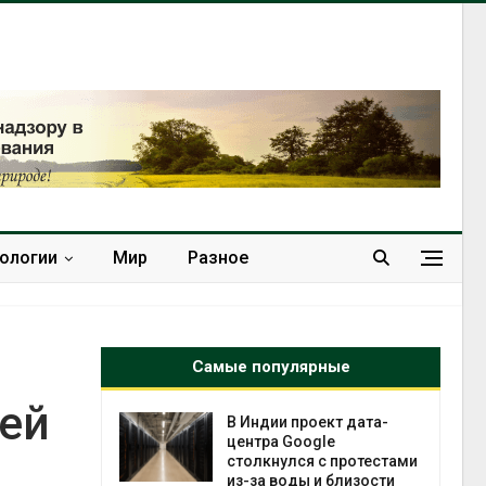
нологии
Мир
Разное
Самые популярные
ей
 ускорит
В Индии проект дата-
нечной
центра Google
-за роста
столкнулся с протестами
ороны ИИ
из-за воды и близости