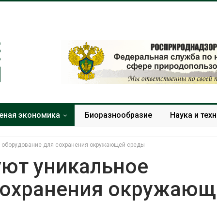
еная экономика
Биоразнообразие
Наука и тех
е оборудование для сохранения окружающей среды
ют уникальное
сохранения окружающ
Дождевая вода с крыш
Южная Корея
может помочь городам
развитие сол
переживать жару
энергетики из
спроса со ст
Авг 7, 2026