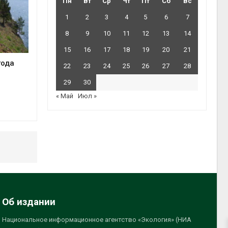
Пн
Вт
Ср
Чт
Пт
Сб
Вс
1
2
3
4
5
6
7
8
9
10
11
12
13
14
15
16
17
18
19
20
21
года
22
23
24
25
26
27
28
29
30
« Май
Июл »
Об издании
Национальное информационное агентство «Экология» (НИА