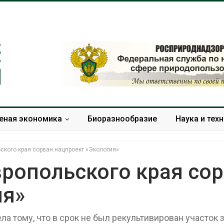
еная экономика
Биоразнообразие
Наука и тех
ского края сорван нацпроект «Экология»
вропольского края со
ия»
Минприроды
Приток воды в
потребовало ускорить
водохранилища
строительство мусорных
Камы в августе
а тому, что в срок не был рекультивирован участок 
объектов и уборку
превысить норм