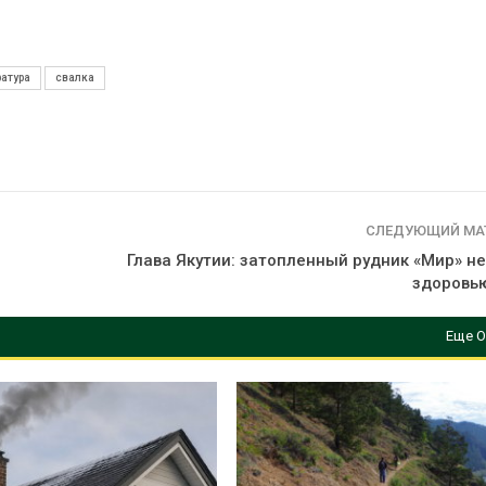
из воздуха с помощью
Авг 7, 2026
ветра
В Индии проект
центра Google
ратура
свалка
Приложение «Экопульс»
столкнулся с п
для контроля мусорных
из-за воды и б
площадок запустят в
заповедника
сентябре
Авг 7, 2026
СЛЕДУЮЩИЙ МА
Глава Якутии: затопленный рудник «Мир» н
здоровь
Еще О