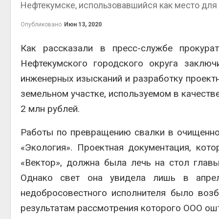
Нефтекумске, использовавшийся как место для 
контейн
Авг 7, 2026
Опубликовано
Июн 13, 2020
Как рассказали в пресс-службе прокура
Нефтекумского городского округа заключ
Авг 6, 2026
инженерных изысканий и разработку проект
земельном участке, используемом в качестве
2 млн рублей.
Авг 6, 2026
Работы по превращению свалки в очищенно
«Экология». Проектная документация, кот
«Вектор», должна была лечь на стол глав
Однако свет она увидела лишь в апре
Авг 6, 2026
недобросовестного исполнителя было воз
результатам рассмотрения которого ООО ошт