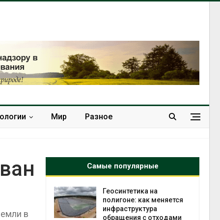
нологии
Мир
Разное
рван
Самые популярные
Геосинтетика на
 Волги и
полигоне: как меняется
 может
инфраструктура
земли в
у почти в
обращения с отходами