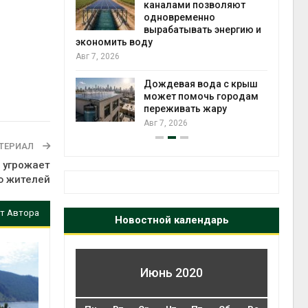
каналами позволяют
одновременно
вырабатывать энергию и
Авг 6, 2
 дата-
экономить воду
Авг 7, 2026
ротестами
лизости
Дождевая вода с крыш
может помочь городам
переживать жару
Авг 6, 2
Авг 7, 2026
ТЕРИАЛ
е угрожает
ю жителей
т Автора
Новостной календарь
Июнь 2020