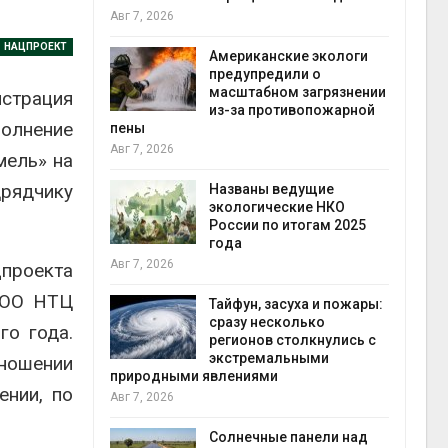
конте
Авг 7, 2026
Авг 7, 2
НАЦПРОЕКТ
Американские экологи
ебовал
предупредили о
ения в
масштабном загрязнении
страция
ы на фоне
из-за противопожарной
олнение
т пожаров
пены
Авг 7, 2026
Авг 6, 2
мель» на
дрядчику
шин
Названы ведущие
ься без
экологические НКО
 почти
России по итогам 2025
года
Авг 7, 2026
Авг 6, 2
цпроекта
 ООО НТЦ
верные
Тайфун, засуха и пожары:
 вес
сразу несколько
го года.
миграцией
регионов столкнулись с
экстремальными
ношении
природными явлениями
Авг 6, 2
ении, по
Авг 7, 2026
сбор
иютов
рода
Солнечные панели над