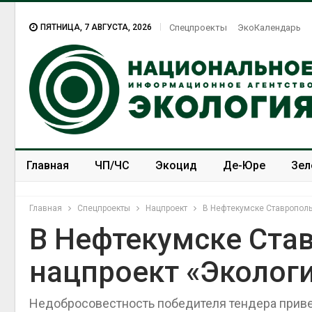
ПЯТНИЦА, 7 АВГУСТА, 2026
Спецпроекты
ЭкоКалендарь
Главная
ЧП/ЧС
Экоцид
Де-Юре
Зел
Спецпроекты
ЭкоЗОЖ
Главная
Спецпроекты
Нацпроект
В Нефтекумске Ставрополь
В Нефтекумске Ста
нацпроект «Эколог
Недобросовестность победителя тендера привел