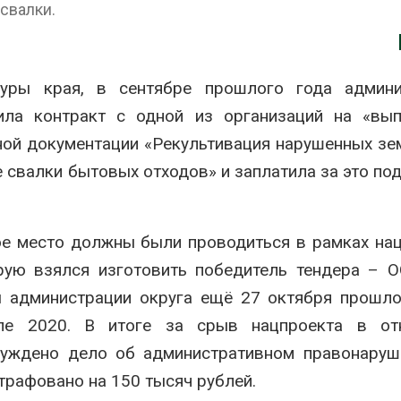
свалки.
ерных площадок
полтора раза
Авг 7, 2026
Панамский канал вновь
Евросоюз потр
ограничивает загрузку
увеличить влож
туры края, в сентябре прошлого года админи
судов из-за дефицита
защиту природ
ила контракт с одной из организаций на «вып
пресной воды
роста ущерба о
Авг 7, 2026
ной документации «Рекультивация нарушенных зе
 свалки бытовых отходов» и заплатила за это по
В китайской провинции
Дом из старых 
Шэньси из-за паводков
может обходит
эвакуировали более 140
кондиционера и
тыс. человек
без отопления
Авг 7, 2026
е место должны были проводиться в рамках на
орую взялся изготовить победитель тендера –
МЕГА и ВкусВилл
Камчатские се
установили
олени набирают
ы администрации округа ещё 27 октября прошло
экообменники для сбора
перед осенней 
вторсырья
ле 2020. В итоге за срыв нацпроекта в от
Авг 7, 2026
буждено дело об административном правонаруш
Ozon запустит 
Учёные предложили
помощи для пр
рафовано на 150 тысяч рублей.
получать питьевую воду
Нижнего Новго