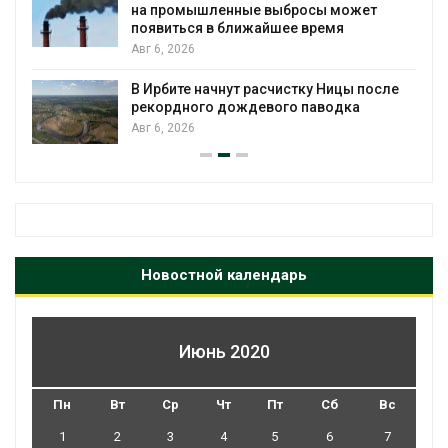
бросы может
Авг 5, 2026
е время
Суд запретил использовать
для охраны израильской т
стку Ницы после
Авг 5, 2026
о паводка
Новостной календарь
Июнь 2020
Пн
Вт
Ср
Чт
Пт
Сб
Вс
1
2
3
4
5
6
7