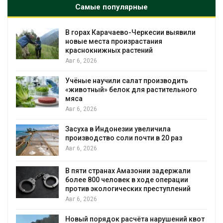
Самые популярные
ркесии выявили
В Домодедове ликвидирую
тания
последствия разлива химик
ий
пожара на складе
Авг 6, 2026
 производить
Изменение климата меняет 
 растительного
бабочек по всему миру
Авг 6, 2026
В Австралии снизят стоимос
еличила
установки солнечных панел
ти в 20 раз
бизнеса
Авг 6, 2026
ии задержали
Москвариум отметит 11-лет
оде операции
трёхдневным фестивалем
преступлений
Авг 5, 2026
В Кении противников строит
а нарушений квот
проверяют по статье о терр