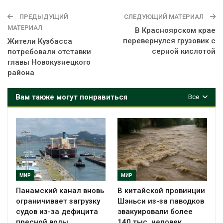
ПРЕДЫДУЩИЙ
СЛЕДУЮЩИЙ МАТЕРИАЛ
МАТЕРИАЛ
В Красноярском крае
перевернулся грузовик с
Жители Кузбасса
серной кислотой
потребовали отставки
главы Новокузнецкого
района
Вам также могут понравиться
Все
МИР
МИР
Панамский канал вновь
В китайской провинции
ограничивает загрузку
Шэньси из-за паводков
судов из-за дефицита
эвакуировали более
пресной воды
140 тыс. человек