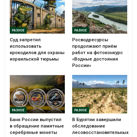
РАЗНОЕ
РАЗНОЕ
Суд запретил
Росводресурсы
использовать
продолжают приём
крокодилов для охраны
работ на фотоконкурс
израильской тюрьмы
«Водные достояния
России»
РАЗНОЕ
РАЗНОЕ
Банк России выпустил
В Бурятии завершили
в обращение памятные
обследование
серебряные монеты
лесовосстановительных