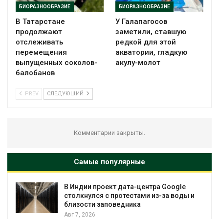
БИОРАЗНООБРАЗИЕ
БИОРАЗНООБРАЗИЕ
В Татарстане
У Галапагосов
продолжают
заметили, ставшую
отслеживать
редкой для этой
перемещения
акватории, гладкую
выпущенных соколов-
акулу-молот
балобанов
PREV
СЛЕДУЮЩИЙ
Комментарии закрыты.
Самые популярные
В Индии проект дата-центра Google
столкнулся с протестами из-за воды и
близости заповедника
Авг 7, 2026