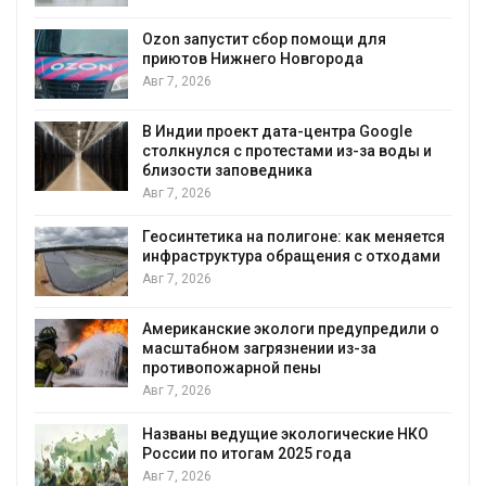
А
Ozon запустит сбор помощи для
к
приютов Нижнего Новгорода
Авг 7, 2026
В Индии проект дата-центра Google
столкнулся с протестами из-за воды и
А
близости заповедника
Авг 7, 2026
Геосинтетика на полигоне: как меняется
инфраструктура обращения с отходами
Авг 7, 2026
Американские экологи предупредили о
масштабном загрязнении из-за
противопожарной пены
Авг 7, 2026
Названы ведущие экологические НКО
России по итогам 2025 года
Авг 7, 2026
я