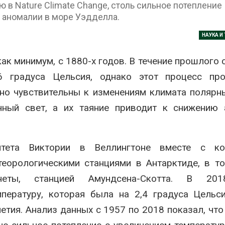
в Nature Climate Change, столь сильное потепление
 аномалии в море Уэдделла.
026
Банановые ст
Бангладеш п
НАУКА И
Названы ведущие
текстиль и э
экологические НКО
сырьё
России по итогам 2025
Авг 9, 2026
как минимум, с 1880-х годов. В течение прошлого 
года
6 градуса Цельсия, однако этот процесс про
026
Микропласти
упаковки мо
но чувствительны к изменениям климата полярн
Тайфун, засуха и пожары:
усиливать ри
сразу несколько
болезни пече
ный свет, а их таяние приводит к снижению 
регионов столкнулись с
Авг 8, 2026
экстремальными
дными явлениями
Региональны
026
экологически
итета Виктории в Веллингтоне вместе с ко
в России фак
теорологическими станциями в Антарктиде, в т
Солнечные панели над
ушёл от пров
каналами позволяют
наблюдению
еты, станцией Амундсена-Скотта. В 201
одновременно
Авг 8, 2026
вырабатывать энергию и
ературу, которая была на 2,4 градуса Цельс
ить воду
Южная Корея
етия. Анализ данных с 1957 по 2018 показал, что
026
развитие сол
энергетики из