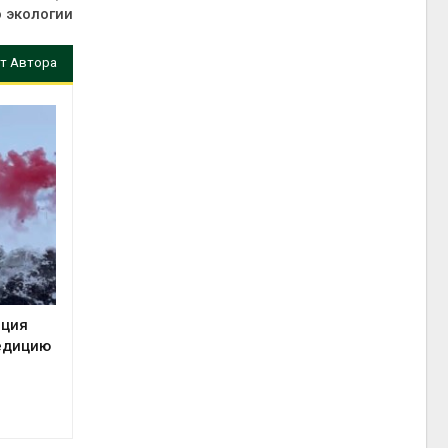
 экологии
т Автора
нция
едицию