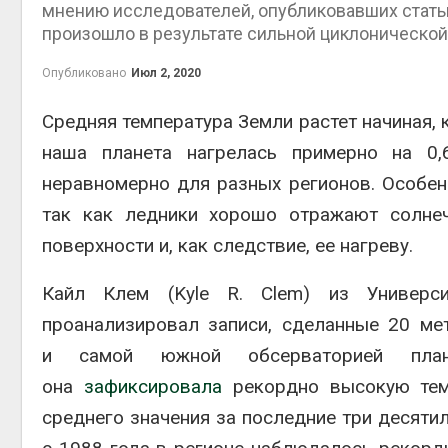
мнению исследователей, опубликовавших статью 
пены
произошло в результате сильной циклонической
Авг 7, 2
Опубликовано
Июл 2, 2020
Средняя температура Земли растет начиная, 
наша планета нагрелась примерно на 0,
Авг 7, 2
неравномерно для разных регионов. Особен
так как ледники хорошо отражают солнеч
поверхности и, как следствие, ее нагреву.
приро
Авг 7, 2
Кайл Клем (Kyle R. Clem) из Универс
проанализировал записи, сделанные 20 ме
и самой южной обсерваторией план
она
зафиксировала
рекордно высокую темп
эконом
среднего значения за последние три десятил
Авг 7, 2