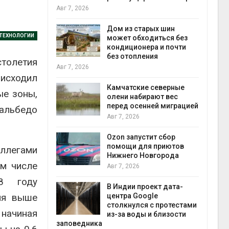
пен
Авг 7, 2026
Авг 7
ебли в
ревращают в
Дом из старых шин
 ТЕХНОЛОГИИ
кспортное
может обходиться без
кондиционера и почти
без отопления
столетия
Авг 7, 2026
исходил
Авг 7
к из
жет
Камчатские северные
ые зоны,
ск жировой
олени набирают вес
ни
перед осенней миграцией
альбедо
Авг 7, 2026
прир
й
Ozon запустит сбор
Авг 7
й контроль
помощи для приютов
ллегами
тически
Нижнего Новгорода
ом числе
ерок к
Авг 7, 2026
8 году
В Индии проект дата-
ия выше
центра Google
экон
 ускорит
столкнулся с протестами
 начиная
Авг 7
нечной
из-за воды и близости
-за роста
заповедника