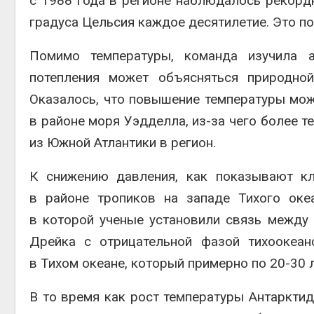
с 1988 года в регионе наблюдалось рекордн
градуса Цельсия каждое десятилетие. Это по
Помимо температуры, команда изучила а
потепления может объясняться природной
Оказалось, что повышение температуры мо
в районе моря Уэдделла, из-за чего более т
контей
Авг 7, 2
из Южной Атлантики в регион.
К снижению давления, как показывают кл
в районе тропиков на западе Тихого оке
в которой ученые установили связь между
Дрейка с отрицательной фазой тихоокеан
в Тихом океане, который примерно по 20-30 л
В то время как рост температуры Антаркти