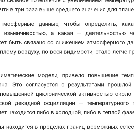
о сильное потепление с увеличением температур
Дождевая вода с крыш
спроса со ст
может помочь городам
чти в три раза выше среднего значения для плане
Авг 7, 2026
переживать жару
Авг 7, 2026
Приток воды 
тмосферные данные, чтобы определить, кака
водохранили
Минприроды
Камы в авгус
 изменчивостью, а какая — деятельностью че
потребовало ускорить
превысить но
жет быть связано со снижением атмосферного д
строительство мусорных
полтора раза
объектов и уборку
Авг 7, 2026
еплому воздуху, по всей видимости, стало легче п
нерных площадок
026
иматические модели, привело повышение темп
ана. Это согласуется с результатами прошлой
 повышенной циклонической активностью около
ской декадной осцилляции — температурного п
ет находится либо в холодной, либо в теплой фазе
ды находится в пределах границ возможных есте