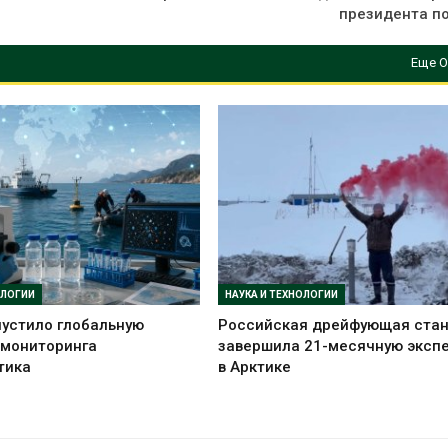
президента по
Еще О
ОЛОГИИ
НАУКА И ТЕХНОЛОГИИ
устило глобальную
Российская дрейфующая ста
 мониторинга
завершила 21-месячную эксп
тика
в Арктике