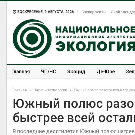
ВОСКРЕСЕНЬЕ, 9 АВГУСТА, 2026
Спецпроекты
ЭкоКаленда
Главная
ЧП/ЧС
Экоцид
Де-Юре
Зел
Спецпроекты
ЭкоЗОЖ
Главная
Наука и технологии
Южный полюс разогрелся в три ра
Южный полюс разог
быстрее всей оста
В последние десятилетия Южный полюс нагревал