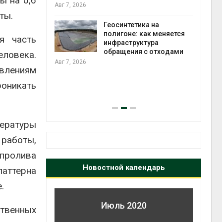
ы на 0,6
ороны ИИ
Авг 7, 2026
ты.
Геосинтетика на
в
полигоне: как меняется
я часть
ща Волги и
инфраструктура
те может
обращения с отходами
ловека.
рму почти в
Авг 7, 2026
авлениям
роникать
конт
Авг 7
ературы
 работы,
 пролива
Новостной календарь
аттерна
.
Июль 2020
ственных