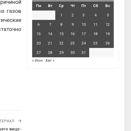
причиной
Пн
Вт
Ср
Чт
Пт
Сб
Вс
ых газов
1
2
3
4
5
гические
6
7
8
9
10
11
12
статочно
13
14
15
16
17
18
19
20
21
22
23
24
25
26
27
28
29
30
31
« Июн
Авг »
ТЕРИАЛ
его вице-