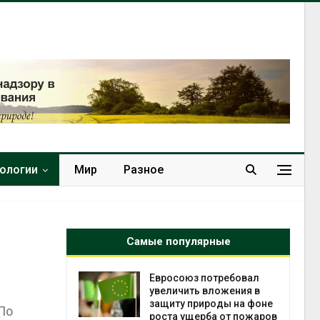
нологии
Мир
Разное
Самые популярные
ит» до
Евросоюз потребовал
 и
увеличить вложения в
убийство
защиту природы на фоне
По
роста ущерба от пожаров