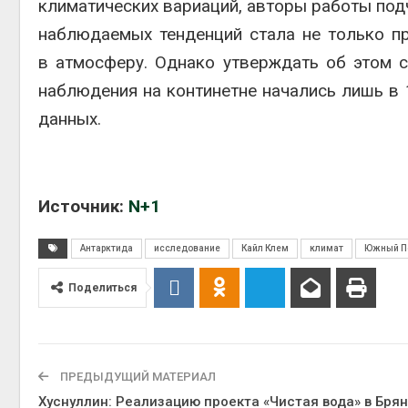
климатических вариаций, авторы работы подч
наблюдаемых тенденций стала не только п
в атмосферу. Однако утверждать об этом с
наблюдения на континетне начались лишь в 
данных.
Источник:
N+1
Антарктида
исследование
Кайл Клем
климат
Южный П
Поделиться
ПРЕДЫДУЩИЙ МАТЕРИАЛ
Хуснуллин: Реализацию проекта «Чистая вода» в Бря