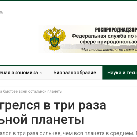
рь
еная экономика
Биоразнообразие
Наука и тех
за быстрее всей остальной планеты
релся в три раза
льной планеты
Американские экологи
Жара «довод
предупредили о
самоубийства
масштабном загрязнении
провоцирует 
ся в три раза сильнее, чем вся планета в среднем. 
из-за противопожарной
Авг 9, 2026