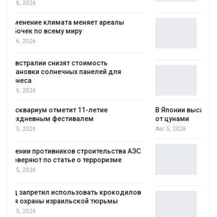
Авг 5, 2026
Стартовал прием заявок на
экологическую премию
«Экопозитив-2026»
Авг 5, 2026
Омская область получит ещё 598 млн
рублей на перевод частных домов на газ
Авг 5, 2026
В Японии высаживают прибрежные леса для защиты
от цунами
Авг 5, 2026
Суд взыскал с золотодобывающей
ЭС
компании 145,4 млн рублей за ущерб
недрам
Авг 5, 2026
ов
Микропластик обнаружили почти у всех
животных глубоководных
гидротермальных источников