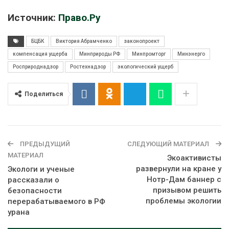
Источник:
Право.Ру
БЦБК
Виктория Абрамченко
законопроект
компенсация ущерба
Минприроды РФ
Минпромторг
Минэнерго
Росприроднадзор
Ростехнадзор
экологический ущерб
Поделиться
ПРЕДЫДУЩИЙ
СЛЕДУЮЩИЙ МАТЕРИАЛ
МАТЕРИАЛ
Экоактивисты
развернули на кране у
Экологи и ученые
Нотр-Дам баннер с
рассказали о
призывом решить
безопасности
проблемы экологии
перерабатываемого в РФ
урана