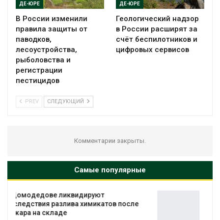
ДЕ-ЮРЕ
ДЕ-ЮРЕ
В России изменили
Геологический надзор
правила защиты от
в России расширят за
паводков,
счёт беспилотников и
лесоустройства,
цифровых сервисов
рыболовства и
регистрации
пестицидов
PREV
СЛЕДУЮЩИЙ
Комментарии закрыты.
Самые популярные
Органические яйца оказались «хуже для
е
климата»: исследование показало
пределы экологических расчётов