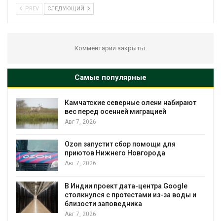
PREV
СЛЕДУЮЩИЙ
Комментарии закрыты.
Самые популярные
Камчатские северные олени набирают
и
вес перед осенней миграцией
Авг 7, 2026
А
Ozon запустит сбор помощи для
к
приютов Нижнего Новгорода
Авг 7, 2026
В Индии проект дата-центра Google
столкнулся с протестами из-за воды и
А
близости заповедника
Авг 7, 2026