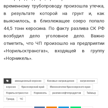
временному трубопроводу произошла утечка,
в результате которой на грунт и, как
выяснилось, в близлежащее озеро попало
44,5 тонн керосина. По факту разлива СК РФ
возбудил дело уголовное дело. Важно
отметить, что ЧП произошло на предприятии
«Норильсктрансгаз», входящей в группу
«Норникель».
авиационный керосин
боновые заграждения
загрязнение
керосин
Красноярский край
Минэкологии Красноярского края
Норильсктрансгаз
Норникель
разлив нефтепродуктов
Таймыр
Тухард
ЧС