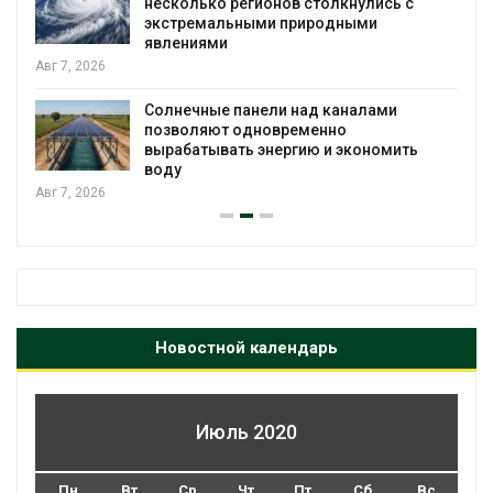
несколько регионов столкнулись с
экстремальными природными
явлениями
026
Солнечные панели над каналами
позволяют одновременно
вырабатывать энергию и экономить
воду
026
Новостной календарь
Июль 2020
Пн
Вт
Ср
Чт
Пт
Сб
Вс