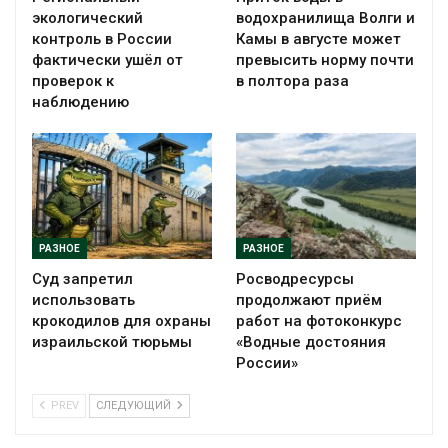
экологический
водохранилища Волги и
контроль в России
Камы в августе может
фактически ушёл от
превысить норму почти
проверок к
в полтора раза
наблюдению
РАЗНОЕ
РАЗНОЕ
Суд запретил
Росводресурсы
использовать
продолжают приём
крокодилов для охраны
работ на фотоконкурс
израильской тюрьмы
«Водные достояния
России»
PREV
СЛЕДУЮЩИЙ