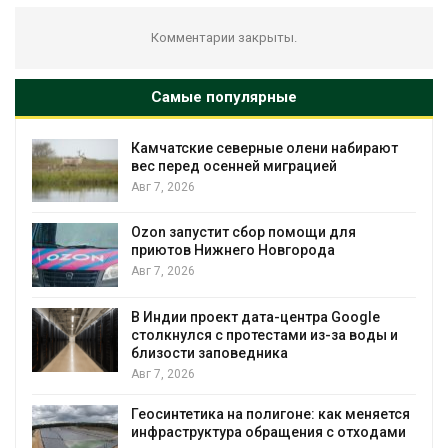
Комментарии закрыты.
Самые популярные
Камчатские северные олени набирают
вес перед осенней миграцией
Авг 7, 2026
Авг
Ozon запустит сбор помощи для
приютов Нижнего Новгорода
Авг 7, 2026
В Индии проект дата-центра Google
столкнулся с протестами из-за воды и
Авг
близости заповедника
Авг 7, 2026
Геосинтетика на полигоне: как меняется
инфраструктура обращения с отходами