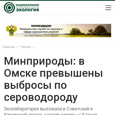
Главная
Разное
Минприроды: в
Омске превышены
выбросы по
сероводороду
Эколаборатория выезжала в Советский и
Кировский округа, сделав замеры с 9 точек.