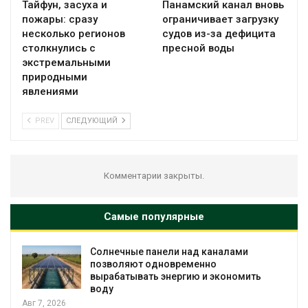
Тайфун, засуха и
Панамский канал вновь
пожары: сразу
ограничивает загрузку
несколько регионов
судов из-за дефицита
столкнулись с
пресной воды
экстремальными
природными
явлениями
PREV
СЛЕДУЮЩИЙ
Комментарии закрыты.
Самые популярные
и над каналами
Учёные предложили п
временно
воду из воздуха с по
ергию и экономить
Авг 6, 2026