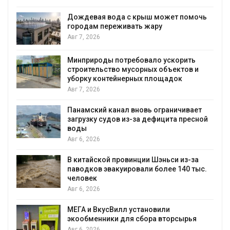
Приложение «Экопульс
мусорных площадок за
с крыш может помочь
сентябре
вать жару
Авг 6, 2026
Европа теряет всё бол
ребовало ускорить
биомассы из-за засух,
усорных объектов и
рубок
рных площадок
Авг 6, 2026
В горах Карачаево-Че
 вновь ограничивает
новые места произрас
з-за дефицита пресной
краснокнижных расте
Авг 6, 2026
Учёные научили салат
винции Шэньси из-за
«животный» белок для
ровали более 140 тыс.
мяса
Авг 6, 2026
Засуха в Индонезии ув
 установили
производство соли поч
я сбора вторсырья
Авг 6, 2026