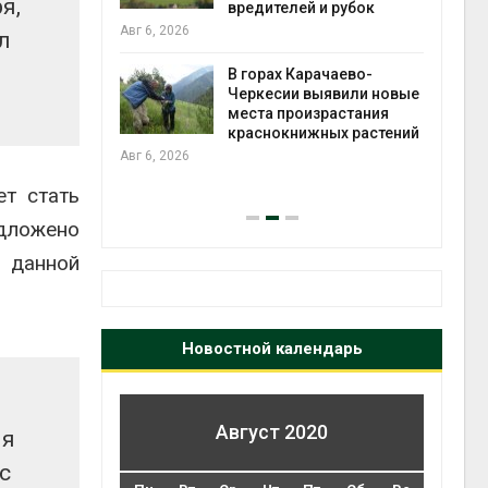
я,
во мусорных
вредителей и рубок
борку
Авг 6, 2026
л
Авг 6
В горах Карачаево-
Черкесии выявили новые
нал вновь
места произрастания
 загрузку
краснокнижных растений
дефицита
Авг 6, 2026
ы
на с
т стать
Авг 6
едложено
в данной
Новостной календарь
Август 2020
мя
с