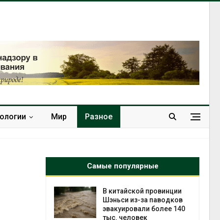
нологии
Мир
Разное
Самые популярные
ущие
В китайской провинции
ие НКО
Шэньси из-за паводков
огам 2025
эвакуировали более 140
тыс. человек