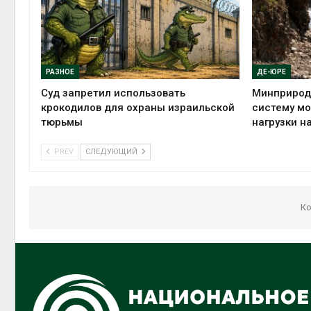
РАЗНОЕ
ДЕ-ЮРЕ
Суд запретил использовать
Минприрод
крокодилов для охраны израильской
систему мо
тюрьмы
нагрузки н
PREV
СЛЕДУЮЩИЙ
Ко