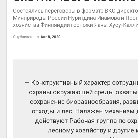
Авг 6, 2
Состоялись переговоры в формате ВКС директ
Минприроды России Нуритдина Инамова и Посто
хозяйства Финляндии госпожи Яаны Хусу-Калли
Опубликовано
Авг 8, 2020
престу
Авг 6, 2
— Конструктивный характер сотрудн
охраны окружающей среды охватыв
сохранение биоразнообразия, разв
отходы и лес. Налажен механизм 
ближа
Авг 6, 2
действуют Рабочая группа по охр
лесному хозяйству и другие