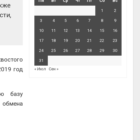
Пн
Вт
Ср
Чт
Пт
Сб
Вс
акже
1
2
сти,
3
4
5
6
7
8
9
10
11
12
13
14
15
16
17
18
19
20
21
22
23
24
25
26
27
28
29
30
востого
31
2019 год
« Июл
Сен »
ую базу
 обмена