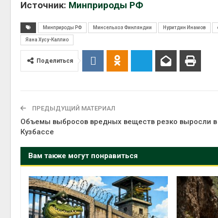
Источник:
Минприроды РФ
Минприроды РФ
Минсельхоз Финляндии
Нуритдин Инамов
Яана Хусу-Каллио
Поделиться
ПРЕДЫДУЩИЙ МАТЕРИАЛ
Объемы выбросов вредных веществ резко выросли в
Кузбассе
Вам также могут понравиться