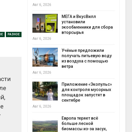
Авг 6, 2026
Авг 6
а и пожары:
МЕГА и ВкусВилл
ько
установили
лкнулись с
экообменники для сбора
ыми
вторсырья
ОЕ
РАЗНОЕ
Авг 6, 2026
Учёные предложили
анели над
получать питьевую воду
зволяют
из воздуха с помощью
но
ветра
прес
 энергию и
Авг 6, 2026
Авг 6
асти
Приложение «Экопульс»
ле
для контроля мусорных
да с крыш
площадок запустят в
й,
ь городам
сентябре
ве
жару
бли
Авг 6, 2026
Авг 6
у
Европа теряет всё
больше лесной
ускорить
биомассы из-за засух,