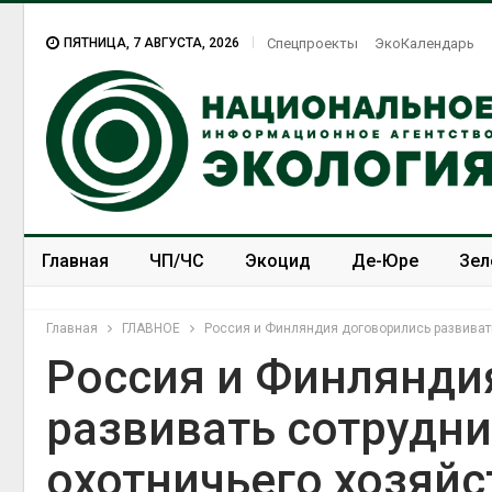
ПЯТНИЦА, 7 АВГУСТА, 2026
Спецпроекты
ЭкоКалендарь
Главная
ЧП/ЧС
Экоцид
Де-Юре
Зел
Спецпроекты
ЭкоЗОЖ
Главная
ГЛАВНОЕ
Россия и Финляндия договорились развивать
Россия и Финлянди
развивать сотрудни
охотничьего хозяйс