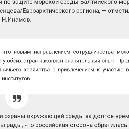
и по защите морской среды Балтийского мор
рекордного дождевого
строительст
паводка
объектов и у
ренцева/Евроарктического региона, — отмети
контейнерных площадок
026
Н.Инамов.
Авг 7, 2026
В Домодедове
ликвидируют
Панамский ка
последствия разлива
ограничивает
химикатов после пожара
судов из-за 
аде
пресной вод
 что новым направлением сотрудничества може
026
Авг 6, 2026
е у обеих стран накоплен значительный опыт. Пр
тничьего хозяйства с привлечением к участию 
 институтов.
ти охраны окружающей среды за долгое вре
 рады, что российская сторона обратилась 