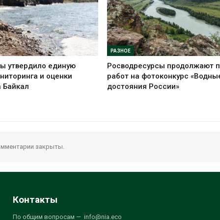
РАЗНОЕ
ы утвердило единую
Росводресурсы продолжают 
ниторинга и оценки
работ на фотоконкурс «Водны
а Байкал
достояния России»
мментарии закрыты.
Контакты
По общим вопросам — info@nia.eco