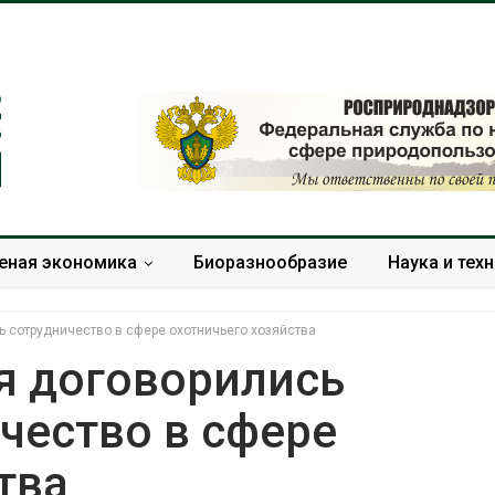
еная экономика
Биоразнообразие
Наука и тех
 сотрудничество в сфере охотничьего хозяйства
я договорились
чество в сфере
Учёные научили салат
Названы вед
производить «животный»
экологическ
тва
белок для растительного
России по ит
мяса
года