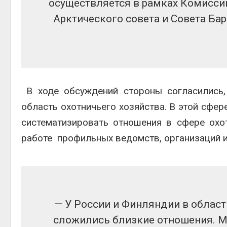
осуществляется в рамках Комисси
Арктического совета и Совета Ба
Авг 6, 2
на скл
В ходе обсуждений стороны согласились,
Авг 6, 2
область охотничьего хозяйства. В этой сфер
систематизировать отношения в сфере охо
работе профильных ведомств, организаций и
— У России и Финляндии в облас
сложились близкие отношения. Мы