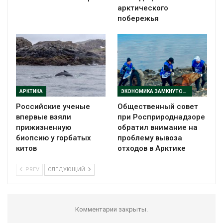
арктического
побережья
АРКТИКА
ЭКОНОМИКА ЗАМКНУТОГО ЦИКЛА
Российские ученые
Общественный совет
впервые взяли
при Росприроднадзоре
прижизненную
обратил внимание на
биопсию у горбатых
проблему вывоза
китов
отходов в Арктике
PREV
СЛЕДУЮЩИЙ
Комментарии закрыты.