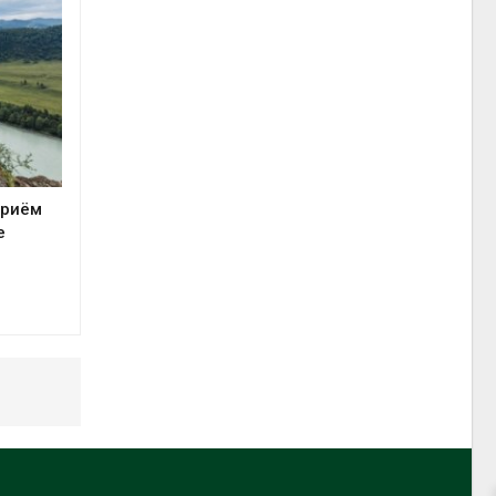
приём
е