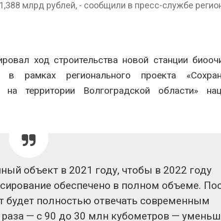
,388 млрд рублей, - сообщили в пресс-службе регио
Авг 7, 2026
Минприроды
потребовало ускорить
Приток воды 
строительство мусорных
водохранили
объектов и уборку
Камы в авгус
нерных площадок
превысить но
ировал ход строительства новой станции биооч
полтора раза
026
я в рамках регионального проекта «Сохра
Авг 7, 2026
Панамский канал вновь
 на территории Волгоградской области» нац
ограничивает загрузку
Евросоюз по
судов из-за дефицита
увеличить вл
пресной воды
защиту приро
роста ущерба
026
Авг 7, 2026
В китайской провинции
Шэньси из-за паводков
Дом из стары
эвакуировали более 140
может обходи
тыс. человек
кондиционера
ый объект в 2021 году, чтобы в 2022 году
без отоплени
026
нсирование обеспечено в полном объеме. По
Авг 7, 2026
МЕГА и ВкусВилл
кт будет полностью отвечать современным
установили
Камчатские 
 раза — с 90 до 30 млн кубометров — умень
экообменники для сбора
олени набира