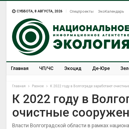
СУББОТА, 8 АВГУСТА, 2026
Спецпроекты
ЭкоКалендарь
Главная
ЧП/ЧС
Экоцид
Де-Юре
Зел
Спецпроекты
ЭкоЗОЖ
Главная
Разное
К 2022 году в Волгограде заработают очистны
К 2022 году в Волг
очистные сооруже
Власти Волгоградской области в рамках национа