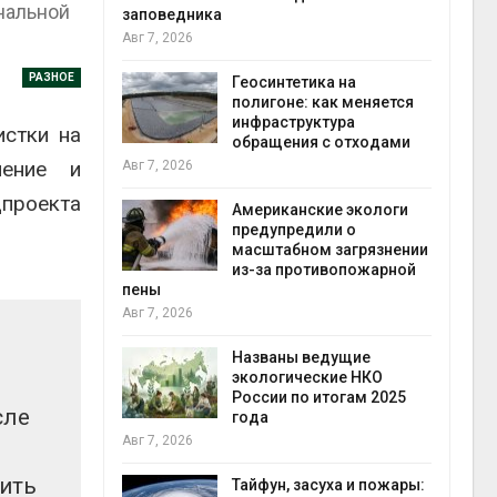
нальной
заповедника
Авг 7, 2026
в
РАЗНОЕ
ща Волги и
Геосинтетика на
те может
полигоне: как меняется
рму почти в
инфраструктура
конт
истки на
обращения с отходами
Авг 7
нение и
Авг 7, 2026
проекта
требовал
Американские экологи
ожения в
предупредили о
ды на фоне
масштабном загрязнении
 от пожаров
из-за противопожарной
Авг 6
пены
Авг 7, 2026
х шин
ться без
Названы ведущие
 и почти
экологические НКО
я
России по итогам 2025
Авг 6
сле
года
Авг 7, 2026
северные
шить
ют вес
Тайфун, засуха и пожары: