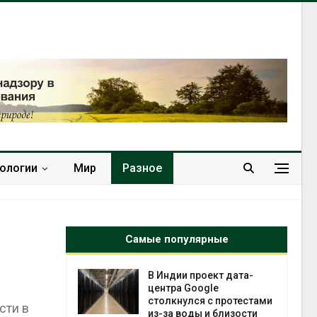
нологии
Мир
Разное
Самые популярные
 ускорит
В Индии проект дата-
нечной
центра Google
-за роста
столкнулся с протестами
сти в
ороны ИИ
из-за воды и близости