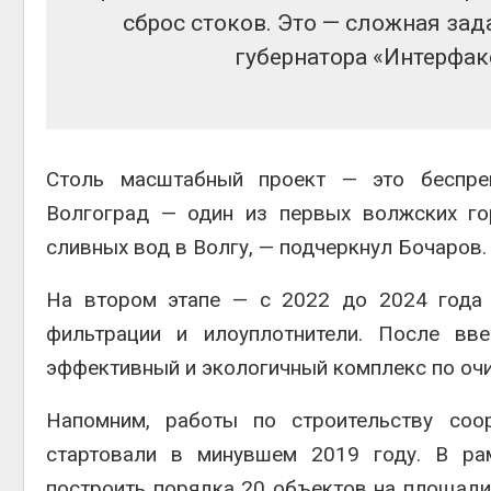
сброс стоков. Это — сложная зад
Авг 6, 2
губернатора «Интерфак
Авг 6, 2
Столь масштабный проект — это беспре
Волгоград — один из первых волжских го
сливных вод в Волгу, — подчеркнул Бочаров.
На втором этапе — с 2022 до 2024 года 
фильтрации и илоуплотнители. После вв
эффективный и экологичный комплекс по очи
Напомним, работы по строительству соо
стартовали в минувшем 2019 году. В рам
построить порядка 20 объектов на площади 