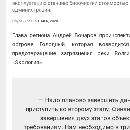
эксплуатацию станцию биоочистки стоимостью 1
администрации.
Опубликовано
Сен 6, 2020
контей
Глава региона Андрей Бочаров проинспект
Авг 7, 2
острове Голодный, которая возводитс
предотвращение загрязнения реки Волги
«Экология».
Авг 6, 2
— Надо планово завершить данн
Авг 6, 2
приступить ко второму этапу. Фина
завершения двух этапов объе
требованиям. Нам необходимо в три