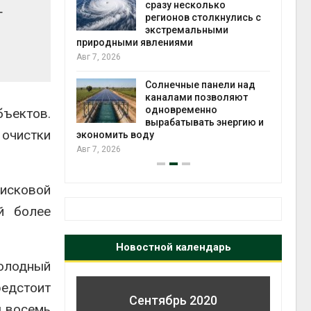
й миграцией
сразу несколько
т
регионов столкнулись с
Авг 6
экстремальными
природными явлениями
т сбор
Авг 7, 2026
приютов
города
Солнечные панели над
каналами позволяют
Авг 6
одновременно
ъектов.
вырабатывать энергию и
очистки
экономить воду
Авг 7, 2026
исковой
й более
Новостной календарь
олодный
едстоит
Сентябрь 2020
ы восемь