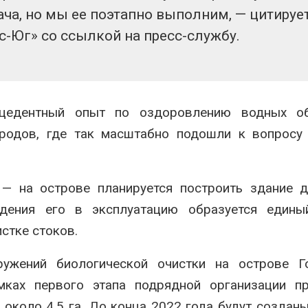
вторсырья
перед осенне
ача, но мы ее поэтапно выполним, — цитируе
026
Авг 7, 2026
с-Юг» со ссылкой на пресс-службу.
Учёные предложили
Ozon запусти
получать питьевую воду
помощи для 
из воздуха с помощью
Нижнего Нов
ветра
Авг 7, 2026
026
цедентный опыт по оздоровлению водных об
родов, где так масштабно подошли к вопросу 
— на острове планируется построить здание д
едения его в эксплуатацию образуется едины
стке стоков.
ружений биологической очистки на острове Г
ках первого этапа подрядной организации пр
около 4,5 га. До конца 2022 года будут создан