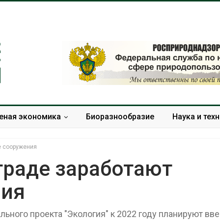
еная экономика
Биоразнообразие
Наука и тех
е сооружения
ограде заработают
ния
Дождевая вода с крыш
Южная Корея
может помочь городам
развитие сол
переживать жару
энергетики из
льного проекта "Экология" к 2022 году планируют вве
спроса со ст
Авг 7, 2026