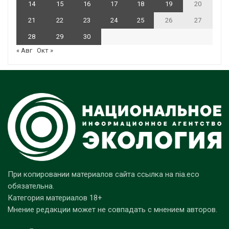
14
15
16
17
18
19
20
21
22
23
24
25
26
27
28
29
30
« Авг
Окт »
При копировании материалов сайта ссылка на nia.eco
обязательна.
Категория материалов 18+
Мнение редакции может не совпадать с мнением авторов.