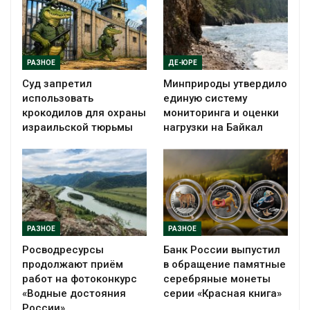
РАЗНОЕ
ДЕ-ЮРЕ
Суд запретил
Минприроды утвердило
использовать
единую систему
крокодилов для охраны
мониторинга и оценки
израильской тюрьмы
нагрузки на Байкал
РАЗНОЕ
РАЗНОЕ
Росводресурсы
Банк России выпустил
продолжают приём
в обращение памятные
работ на фотоконкурс
серебряные монеты
«Водные достояния
серии «Красная книга»
России»