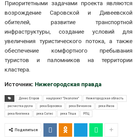
Приоритетными задачами проекта являются
возрождение Саровской и Дивеевской
обителей, развитие транспортной
инфраструктуры, создание условий для
увеличения туристического потока, а также
обеспечение комфортного пребывания
туристов и паломников на территории
кластера.
Источник:
Нижегородская правда
Денис Егоров
нацпроект "Экология"
Нижегородская область
расчистка русла
река Борзовка
река Вичкинза
река Имза
река Княгинка
река Сатис
река Тёша
РПЦ
Поделиться