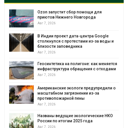
Ozon запустит сбор помощи для
к
приютов Нижнего Новгорода
Авг 7, 2026
А
В Индии проект дата-центра Google
столкнулся с протестами из-за воды и
близости заповедника
Авг 7, 2026
Геосинтетика на полигоне: как меняется
инфраструктура обращения с отходами
Авг 7, 2026
Американские экологи предупредили о
масштабном загрязнении из-за
противопожарной пены
Авг 7, 2026
Названы ведущие экологические НКО
России по итогам 2025 года
Авг 7, 2026
я