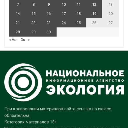
7
8
9
10
11
12
13
14
15
16
17
18
19
20
21
22
23
24
25
26
27
28
29
30
« Авг
Окт »
При копировании материалов сайта ссылка на nia.eco
обязательна.
Категория материалов 18+