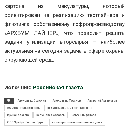
картона из макулатуры, который
ориентирован на реализацию тестлайнера и
флютинга собственному гофропроизводству
«АРХБУМ ЛАЙНЕР», что позволит решать
задачи утилизации вторсырья — наиболее
актуальная на сегодня задача в сфере охраны
окружающей среды.
Источник:
Российская газета
Александр Солонин
Александр Туфанов
Анатолий Артамонов
АО "Архангельский ЦБК"
индустриальный парк "Ворсино"
Ирина Галахова
Калужская область
Ольга Епифанова
ООО "Архбум Тиссью Групп"
санитарно-гигиенические изделия