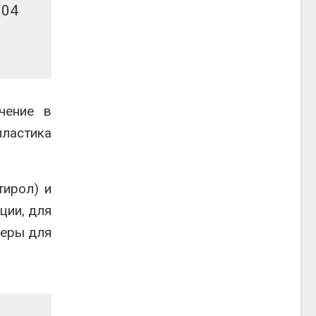
 04
ичение в
пластика
тирол) и
ции, для
неры для