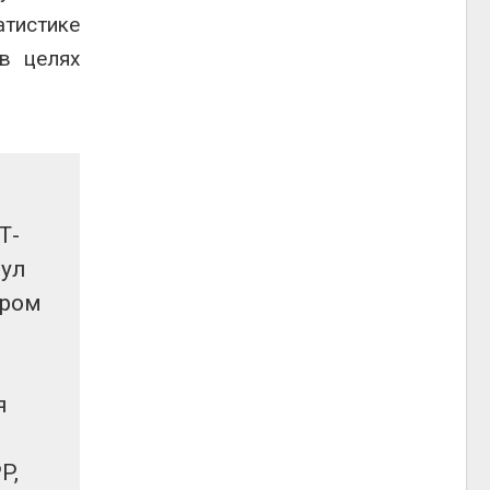
атистике
в целях
Т-
нул
тром
я
P,