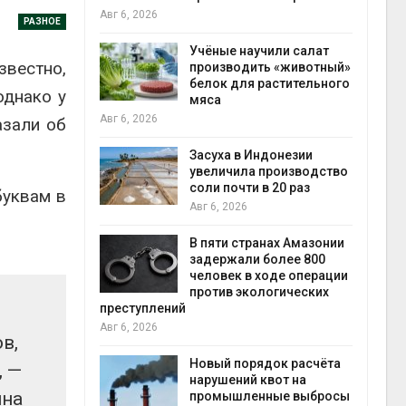
на складе
РАЗНОЕ
Авг 6, 2026
Учёные научили салат
звестно,
производить «животный»
Изменение климат
белок для растительного
меняет ареалы ба
однако у
мяса
по всему миру
Авг 6, 2026
азали об
Засуха в Индонезии
В Австралии снизя
увеличила производство
стоимость устано
соли почти в 20 раз
солнечных панеле
буквам в
бизнеса
Авг 6, 2026
Авг 6, 2026
В пяти странах Амазонии
задержали более 800
Москвариум отмет
человек в ходе операции
летие трёхдневны
против экологических
фестивалем
й
Авг 5, 2026
в,
В Кении противник
Новый порядок расчёта
строительства АЭС
, —
нарушений квот на
проверяют по стат
ина
промышленные выбросы
терроризме