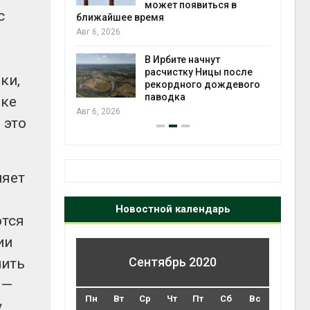
может появиться в
Авг 5, 2026
с
время
Суд запретил
использовать
В Ирбите начнут
крокодилов для о
расчистку Ницы после
израильской тюр
ки,
рекордного дождевого
Авг 5, 2026
паводка
вке
 это
няет
Новостной календарь
ются
ии
Сентябрь 2020
чить
 —
Пн
Вт
Ср
Чт
Пт
Сб
Вс
,