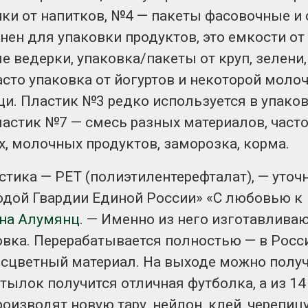
сентябре
ки от напитков, №4 — пакеты фасовочные и 
ближайшее 
Авг 6, 2026
Авг 6, 2026
нен для упаковки продуктов, это емкости от
Европа теряет всё
ые ведерки, упаковка/пакеты от круп, зелени,
аны
больше лесной
ы
биомассы из-за засух,
асто упаковка от йогуртов и некоторой молоч
вредителей и рубок
щи. Пластик №3 редко используется в упако
Авг 6, 2026
Авг 6, 2026
ластик №7 — смесь разных материалов, часто
, молочных продуктов, заморозка, корма.
тика — PET (полиэтилентерефталат), — уточ
одой Гвардии Единой России» «С любовью к
на Алумянц
. — Именно из него изготавлива
овка. Перерабатывается полностью — в Росс
есцветный материал. На выходе можно полу
тылок получится отличная футболка, а из 14
оизводят новую тару, нейлон, клей, черепицу