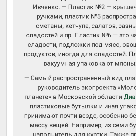
Авг 5, 2026
Ивченко. — Пластик №2 — крышеч
ручками, пластик №5 распростра
Суд запретил
использовать
сметаны, кетчупа, салатов, разн
крокодилов для охр
израильской тюрьм
сладостей и пр. Пластик №6 — это ч
Авг 5, 2026
сладости, подложки под мясо, ово
продуктов, иногда для сладостей. П
вакуумная упаковка от мясных
— Самый распространенный вид плас
руководитель экопроекта «Мол
планете» в Московской области
Диа
пластиковые бутылки и иная упак
принимают почти везде, особенно б
массу вещей. Например, из семи бу
наполнитель для куртки. Также пр