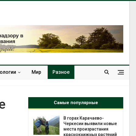
нологии
Мир
Разное
е
Самые популярные
В горах Карачаево-
В Домодедове
Черкесии выявили новые
ликвидируют
места произрастания
последствия разл
краснокнижных растений
химикатов после 