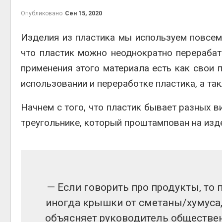
на складе
Опубликовано
Сен 15, 2020
Авг 6, 2026
Изделия из пластика мы используем повсеме
Изменение климата
меняет ареалы бабо
что пластик можно неоднократно перерабат
по всему миру
Авг 6, 2026
применения этого материала есть как свои 
использовании и переработке пластика, а та
В Австралии снизят
стоимость установк
солнечных панелей 
Начнем с того, что пластик бывает разных в
бизнеса
треугольнике, который проштампован на изд
Авг 6, 2026
Москвариум отметит
летие трёхдневным
фестивалем
Авг 5, 2026
— Если говорить про продукты, то 
В Кении противников
строительства АЭС
иногда крышки от сметаны/хумуса, 
проверяют по статье
объясняет руководитель обществе
терроризме