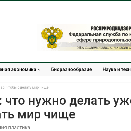
еная экономика
Биоразнообразие
Наука и тех
час, чтобы сделать мир чище
 что нужно делать уж
ать мир чище
Панамский канал вновь
ограничивает загрузку
а
судов из-за дефицита
ия пластика.
жара
пресной воды