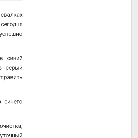
 свалках
 сегодня
 успешно
в синий
в серый
тправить
з синего
очистка,
жуточный