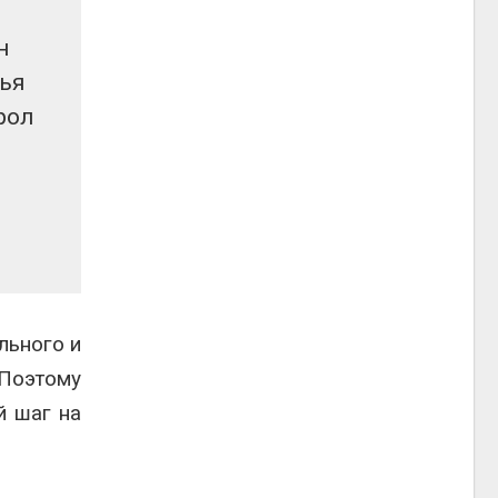
н
лья
рол
льного и
 Поэтому
й шаг на