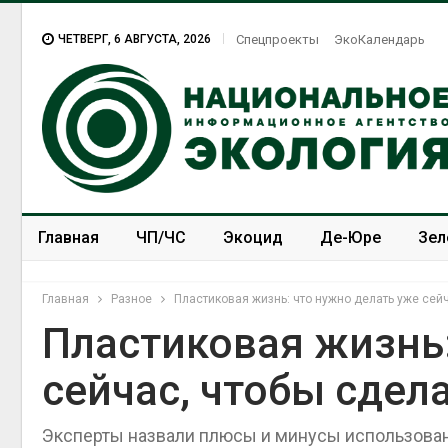
ЧЕТВЕРГ, 6 АВГУСТА, 2026
Спецпроекты
ЭкоКалендарь
Главная
ЧП/ЧС
Экоцид
Де-Юре
Зел
Спецпроекты
ЭкоЗОЖ
Главная
Разное
Пластиковая жизнь: что нужно делать уже сей
Пластиковая жизнь:
сейчас, чтобы сдел
В Домодедове
ликвидируют
последствия разлив
Эксперты назвали плюсы и минусы использован
химикатов после по