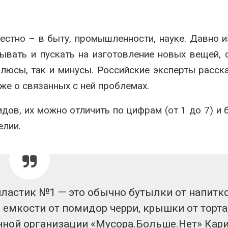
Авг 6, 2026
Авг 6, 2026
В китайской провинции
стно – в быту, промышленности, науке. Давно и
Шэньси из-за паводков
чек
эвакуировали более 140
ывать и пускать на изготовление новых вещей, 
тыс. человек
Авг 6, 2026
Авг 6, 2026
плюсы, так и минусы. Российские эксперты расск
кже о связанных с ней проблемах.
МЕГА и ВкусВилл
и
установили
для
экообменники для сбора
идов, их можно отличить по цифрам (от 1 до 7) и 
вторсырья
елии.
Авг 6, 2026
 11-
Учёные предложили
получать питьевую воду
из воздуха с помощью
ветра
преступлени
Авг 6, 2026
Авг 6, 2026
пластик №1 — это обычно бутылки от напитко
Приложение «Экопульс»
емкости от помидор черри, крышки от торта
 о
для контроля мусорных
нной организации «Мусора.Больше.Нет» Кар
площадок запустят в