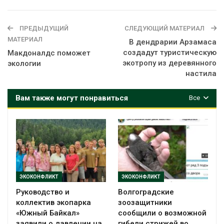
ПРЕДЫДУЩИЙ
СЛЕДУЮЩИЙ МАТЕРИАЛ
МАТЕРИАЛ
В дендрарии Арзамаса
создадут туристическую
Макдоналдс поможет
экотропу из деревянного
экологии
настила
Вам также могут понравиться
Все
ЭКОКОНФЛИКТ
ЭКОКОНФЛИКТ
Руководство и
Волгоградские
коллектив экопарка
зоозащитники
«Южный Байкал»
сообщили о возможной
заявили о давлении на
гибели стрижей во