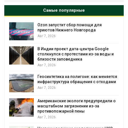
Самые популярные
Ozon запустит сбор помощи для
к
приютов Нижнего Новгорода
Авг 7, 2026
А
В Индии проект дата-центра Google
столкнулся с протестами из-за воды и
близости заповедника
Авг 7, 2026
Геосинтетика на полигоне: как меняется
инфраструктура обращения с отходами
Авг 7, 2026
Американские экологи предупредили о
масштабном загрязнении из-за
противопожарной пены
Авг 7, 2026