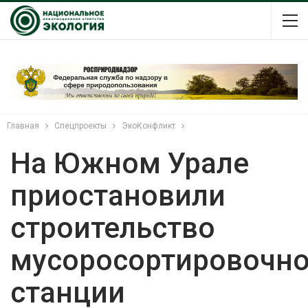
Главная
Спецпроекты
ЭкоКонфликт
На Южном Урале
приостановили
строительство
мусоросортировочн
станции