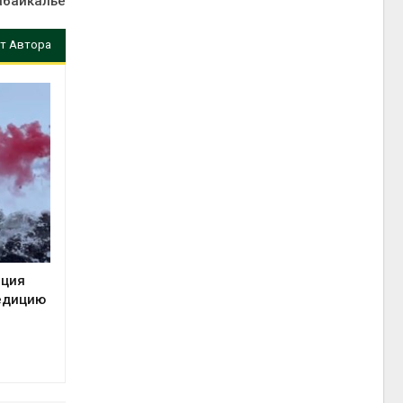
абайкалье
т Автора
нция
едицию