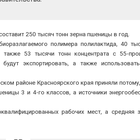
вторсырья
перед осенне
026
Авг 7, 2026
Учёные предложили
Ozon запусти
получать питьевую воду
помощи для 
из воздуха с помощью
Нижнего Нов
оставит 250 тысяч тонн зерна пшеницы в год.
ветра
Авг 7, 2026
биоразлагаемого полимера полилактида, 40 ты
026
 а также 53 тысячи тонн концентрата с 55-пр
будут экспортировать, а также использовать
ком районе Красноярского края приняли потому,
еницы 3 и 4-го классов, а источники энергообе
оквалифицированных рабочих мест, а средняя 