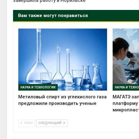
завершила работу в Норильске
Вам также могут понравиться
НАУКА И ТЕХНОЛОГИИ
НАУКА И ТЕХН
Метиловый спирт из углекислого газа
МАГАТЭ зап
предложили производить ученые
платформу
микроплас
PREV
СЛЕДУЮЩИЙ