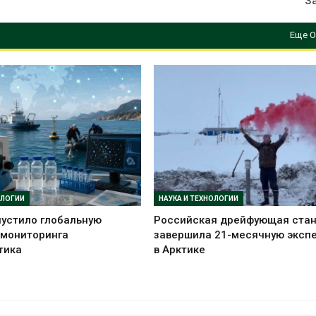
З
Еще О
ОЛОГИИ
НАУКА И ТЕХНОЛОГИИ
устило глобальную
Российская дрейфующая ста
 мониторинга
завершила 21-месячную эксп
тика
в Арктике