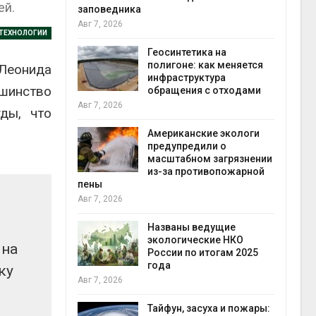
ей.
заповедника
Авг 7, 2026
 ТЕХНОЛОГИИ
в
ща Волги и
Геосинтетика на
те может
полигоне: как меняется
 Леонида
рму почти в
инфраструктура
конт
шинство
обращения с отходами
Авг 7
Авг 7, 2026
ды, что
требовал
Американские экологи
ожения в
предупредили о
ды на фоне
масштабном загрязнении
 от пожаров
из-за противопожарной
Авг 6
пены
Авг 7, 2026
х шин
ться без
Названы ведущие
 и почти
экологические НКО
 на
я
России по итогам 2025
Авг 6
года
ку
Авг 7, 2026
северные
ют вес
Тайфун, засуха и пожары: