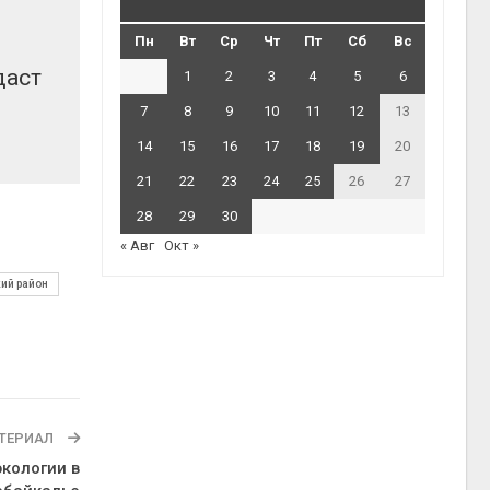
Пн
Вт
Ср
Чт
Пт
Сб
Вс
даст
1
2
3
4
5
6
7
8
9
10
11
12
13
14
15
16
17
18
19
20
21
22
23
24
25
26
27
28
29
30
« Авг
Окт »
ий район
ТЕРИАЛ
кологии в