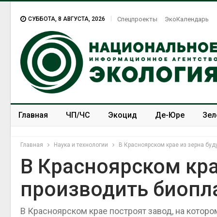
СУББОТА, 8 АВГУСТА, 2026
Спецпроекты
ЭкоКалендарь
Главная
ЧП/ЧС
Экоцид
Де-Юре
Зел
Спецпроекты
ЭкоЗОЖ
Главная
Наука и технологии
В Красноярском крае из зерна буд
В Красноярском кра
производить биопл
В Красноярском крае построят завод, на которо