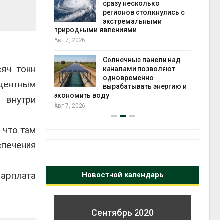
й миграцией
сразу несколько
регионов столкнулись с
Авг 6
экстремальными
природными явлениями
т сбор
Авг 7, 2026
приютов
города
Солнечные панели над
сяч тонн
каналами позволяют
Авг 6
одновременно
оцентным
вырабатывать энергию и
экономить воду
 внутри
Авг 7, 2026
 что там
спечения
зарплата
Новостной календарь
Сентябрь 2020