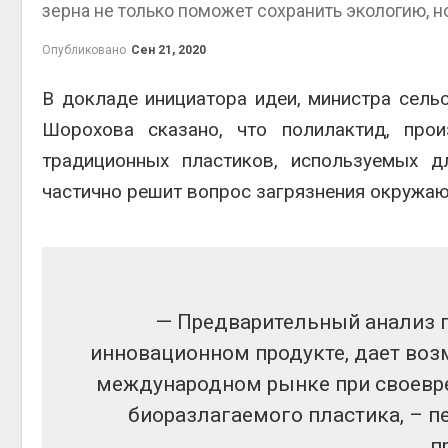
зерна не только поможет сохранить экологию, н
Опубликовано
Сен 21, 2020
В докладе инициатора идеи, министра сель
контей
Шорохова сказано, что полилактид, про
Авг 7, 2
традиционных пластиков, используемых д
частично решит вопрос загрязнения окружа
Авг 6, 2
— Предварительный анализ 
инновационном продукте, дает воз
Авг 6, 2
международном рынке при своевр
биоразлагаемого пластика, – п
п