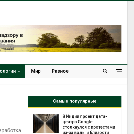
нологии
Мир
Разное
Самые популярные
 ускорит
В Индии проект дата-
нечной
центра Google
-за роста
столкнулся с протестами
еработка
ороны ИИ
из-за воды и близости