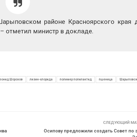
Шарыповском районе Красноярского края 
– отметил министр в докладе.
еонид Шорохов
лизин-хлорида
полимер полилактид
пшеница
Шарыповск
СЛЕДУЮЩИЙ МА
ива
Осипову предложили создать Совет по э