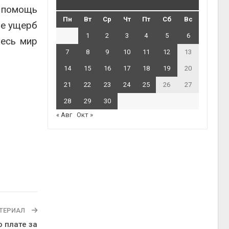
ю помощь
Пн
Вт
Ср
Чт
Пт
Сб
Вс
ре ущерб
1
2
3
4
5
6
весь мир
7
8
9
10
11
12
13
14
15
16
17
18
19
20
21
22
23
24
25
26
27
28
29
30
« Авг
Окт »
ТЕРИАЛ
о плате за