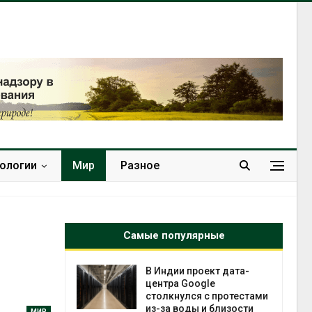
нологии
Мир
Разное
Самые популярные
 ускорит
В Индии проект дата-
нечной
центра Google
-за роста
столкнулся с протестами
ороны ИИ
из-за воды и близости
МИР