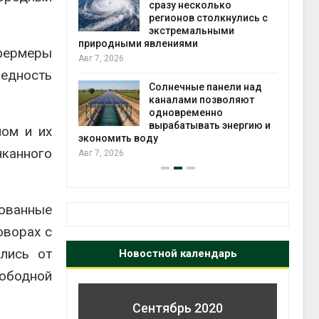
й миграцией
сразу несколько
регионов столкнулись с
Авг 6
экстремальными
природными явлениями
т сбор
фермеры
Авг 7, 2026
приютов
Бедность
города
Солнечные панели над
каналами позволяют
Авг 6
одновременно
вырабатывать энергию и
ном и их
экономить воду
чканного
Авг 7, 2026
ованные
оворах с
лись от
Новостной календарь
вободной
Сентябрь 2020