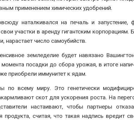
вторсырья
перед осенне
ивным применением химических удобрений.
026
Авг 7, 2026
Учёные предложили
Ozon запусти
всюду наталкивался на печаль и запустение, 
получать питьевую воду
помощи для 
свои участки в аренду гигантским корпорациям. 
из воздуха с помощью
Нижнего Нов
ветра
Авг 7, 2026
, нарастает число самоубийств.
026
тенсивное земледелие будет навязано Вашингто
 момента посадки до сбора урожая, в итоге напи
же приобрели иммунитет к ядам.
ы по всему миру. Это генетически модифицир
акармливают скот для ускорения роста. На перег
ставители настаивают, чтобы партнеры отказа
 продукта, считая, что такая надпись вредит с