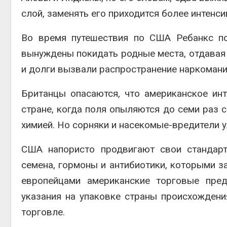
слой, заменять его приходится более интенс
Авг 6, 2
Во время путешествия по США Ребанкс по
вынуждены покидать родные места, отдавая 
и долги вызвали распространение наркомании
Авг 6, 2
Британцы опасаются, что американское ин
стране, когда поля опыляются до семи раз с
химией. Но сорняки и насекомые-вредители у
США напористо продвигают свои стандарт
семена, гормоны и антибиотики, которыми з
европейцами американские торговые пред
указания на упаковке страны происхождения
торговле.