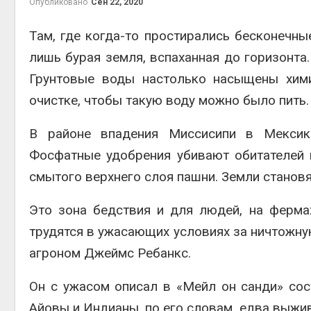
Опубликовано
Сен 22, 2020
Там, где когда-то простирались бесконечны
лишь бурая земля, вспаханная до горизонта
Грунтовые воды настолько насыщены хими
контей
Авг 7, 2
очистке, чтобы такую воду можно было пить.
В районе впадения Миссисипи в Мексика
Фосфатные удобрения убивают обитателей 
Авг 6, 2
смытого верхнего слоя пашни. Земли становя
Это зона бедствия и для людей, на ферма
трудятся в ужасающих условиях за ничтожную
агроном Джеймс Ребанкс.
Авг 6, 2
Он с ужасом описал в «Мейл он санди» сос
Айовы и Индианы, по его словам, едва выжи