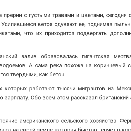
Авг 7, 2026
Минприроды
е прерии с густыми травами и цветами, сегодня 
потребовало ускорить
Приток воды 
строительство мусорных
водохранили
. Усилившиеся ветра сдувают ее, поднимая пыльн
объектов и уборку
Камы в авгус
катами, что их приходится подвергать дополн
нерных площадок
превысить но
полтора раза
026
Авг 7, 2026
Панамский канал вновь
нский залив образовалась гигантская мертва
ограничивает загрузку
Евросоюз по
судов из-за дефицита
увеличить вл
водоемов. А сама река похожа на коричневый с
пресной воды
защиту приро
роста ущерба
026
тся твердыми, как бетон.
Авг 7, 2026
В китайской провинции
х которых работают тысячи мигрантов из Мекс
Шэньси из-за паводков
Дом из стары
эвакуировали более 140
может обходи
 зарплату. Обо всем этом рассказал британский 
тыс. человек
кондиционера
без отоплени
026
Авг 7, 2026
МЕГА и ВкусВилл
тояние американского сельского хозяйства. Фе
установили
Камчатские 
экообменники для сбора
олени набира
вают на своей земле, которая быстро теряет пло