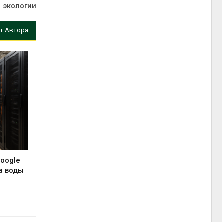
 экологии
т Автора
Google
а воды