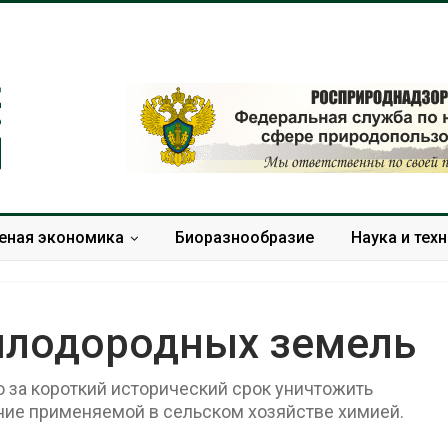
еная экономика
Биоразнообразие
Наука и тех
 плодородных земель
за короткий исторический срок уничтожить
Дождевая вода с крыш
Южная Корея
может помочь городам
развитие сол
ние применяемой в сельском хозяйстве химией.
переживать жару
энергетики из
спроса со ст
Авг 7, 2026