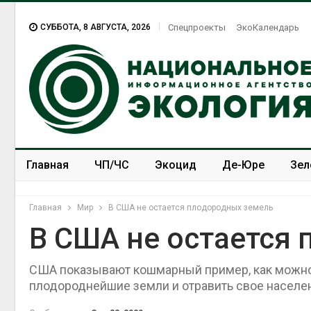
СУББОТА, 8 АВГУСТА, 2026
Спецпроекты
ЭкоКалендарь
Главная
ЧП/ЧС
Экоцид
Де-Юре
Зел
Спецпроекты
ЭкоЗОЖ
Главная
Мир
В США не остается плодородных земель
В США не остается
США показывают кошмарный пример, как можно 
плодороднейшие земли и отравить свое населе