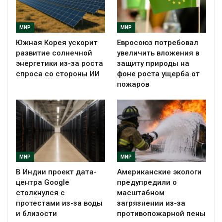
МИР
МИР
Южная Корея ускорит
Евросоюз потребовал
развитие солнечной
увеличить вложения в
энергетики из-за роста
защиту природы на
спроса со стороны ИИ
фоне роста ущерба от
пожаров
МИР
МИР
В Индии проект дата-
Американские экологи
центра Google
предупредили о
столкнулся с
масштабном
протестами из-за воды
загрязнении из-за
и близости
противопожарной пены