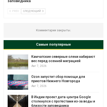
заповедника
PREV
СЛЕДУЮЩИЙ
Комментарии закрыты.
Самые популярные
Камчатские северные олени набирают
и
вес перед осенней миграцией
Авг 7, 2026
А
Ozon запустит сбор помощи для
к
приютов Нижнего Новгорода
Авг 7, 2026
В Индии проект дата-центра Google
столкнулся с протестами из-за воды и
А
близости заповедника