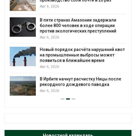
б
Авг 6, 2026
А
В пяти странах Амазонии задержали
М
более 800 человек в ходе операции
против экологических преступлений
А
Авг 6, 2026
В
Новый порядок расчёта нарушений квот
п
на промышленные выбросы может
А
появиться в ближайшее время
Авг 6, 2026
С
д
В Ирбите начнут расчистку Ницы после
А
рекордного дождевого паводка
Авг 6, 2026
Новостной календарь