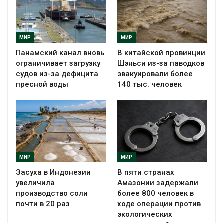
МИР
МИР
Панамский канал вновь
В китайской провинции
ограничивает загрузку
Шэньси из-за паводков
судов из-за дефицита
эвакуировали более
пресной воды
140 тыс. человек
МИР
МИР
Засуха в Индонезии
В пяти странах
увеличила
Амазонии задержали
производство соли
более 800 человек в
почти в 20 раз
ходе операции против
экологических