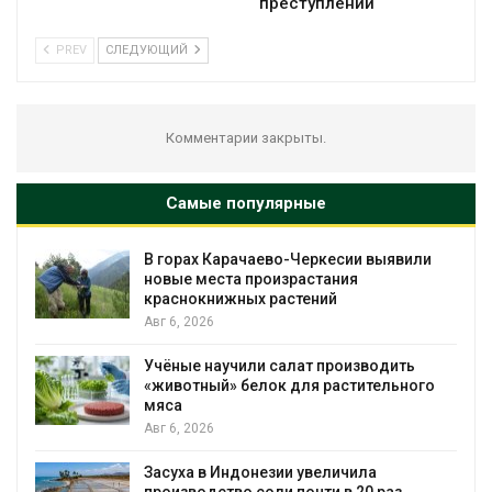
преступлений
PREV
СЛЕДУЮЩИЙ
Комментарии закрыты.
Самые популярные
В горах Карачаево-Черкесии выявили
новые места произрастания
п
краснокнижных растений
п
Авг 6, 2026
А
Учёные научили салат производить
И
«животный» белок для растительного
б
мяса
А
Авг 6, 2026
В
Засуха в Индонезии увеличила
у
производство соли почти в 20 раз