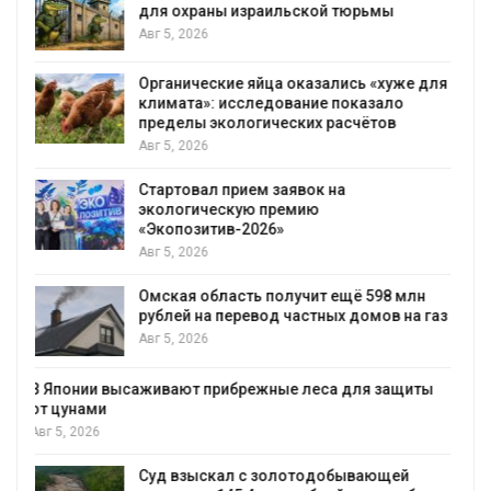
животных глубоководных
гидротермальных источников
Авг 5, 2026
я
В Пермском крае осудили фигурантов
дела о хищении средств на утилизации
строительных отходов
Авг 5, 2026
В Мурманске начали испытывать
подземную систему сбора отходов
Авг 5, 2026
В Татарстане продолжают отслеживать
з
перемещения выпущенных соколов-
балобанов
Авг 5, 2026
Минприроды утвердило единую систему
мониторинга и оценки нагрузки на
Байкал
Авг 5, 2026