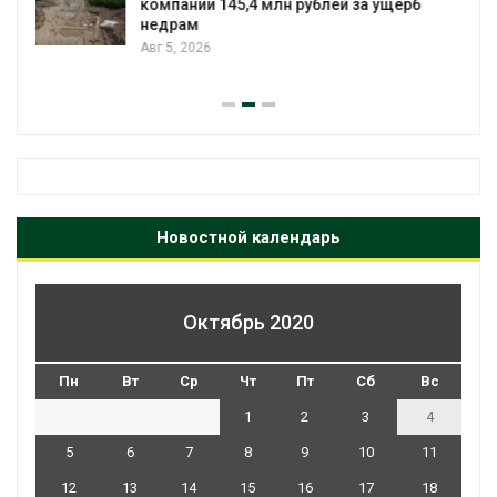
Спасённые от исчезновения крокодилы
всё чаще нападают на жителей
Малайзии
Авг 5, 2026
Новостной календарь
Октябрь 2020
Пн
Вт
Ср
Чт
Пт
Сб
Вс
1
2
3
4
5
6
7
8
9
10
11
12
13
14
15
16
17
18