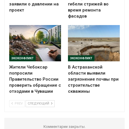
заявили о давлении на
гибели стрижей во
проект
время ремонта
фасадов
ЭКОКОНФЛИКТ
ЭКОКОНФЛИКТ
Жители Чебоксар
В Астраханской
попросили
области выявили
Правительство России
загрязнение почвы при
проверить обращение с
строительстве
отходами в Чувашии
скважины
PREV
СЛЕДУЮЩИЙ
Комментарии закрыты.