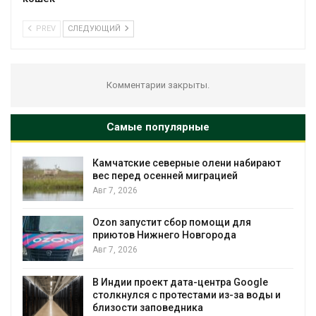
PREV
СЛЕДУЮЩИЙ
Комментарии закрыты.
Самые популярные
Камчатские северные олени набирают
и
вес перед осенней миграцией
Авг 7, 2026
А
Ozon запустит сбор помощи для
к
приютов Нижнего Новгорода
Авг 7, 2026
В Индии проект дата-центра Google
столкнулся с протестами из-за воды и
А
близости заповедника