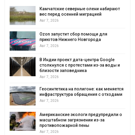
Камчатские северные олени набирают
и
вес перед осенней миграцией
Авг 7, 2026
А
Ozon запустит сбор помощи для
к
приютов Нижнего Новгорода
Авг 7, 2026
В Индии проект дата-центра Google
столкнулся с протестами из-за воды и
А
близости заповедника
Авг 7, 2026
Геосинтетика на полигоне: как меняется
инфраструктура обращения с отходами
Авг 7, 2026
Американские экологи предупредили о
масштабном загрязнении из-за
противопожарной пены
Авг 7, 2026