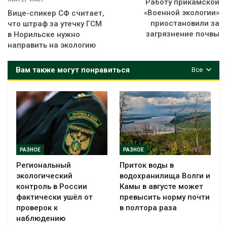
Работу прикамской
«Военной экологии»
Вице-спикер СФ считает,
приостановили за
что штраф за утечку ГСМ
загрязнение почвы
в Норильске нужно
направить на экологию
Вам также могут понравиться
Все
РАЗНОЕ
РАЗНОЕ
Региональный
Приток воды в
экологический
водохранилища Волги и
контроль в России
Камы в августе может
фактически ушёл от
превысить норму почти
проверок к
в полтора раза
наблюдению