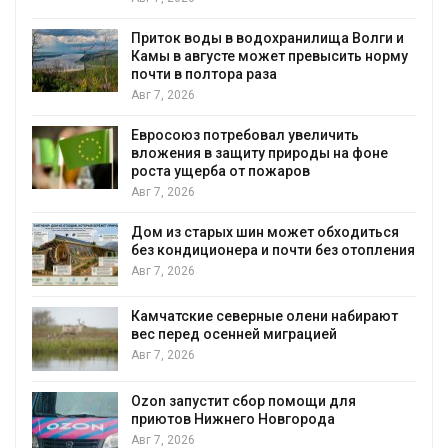
Приток воды в водохранилища Волги и
Камы в августе может превысить норму
почти в полтора раза
Авг 7, 2026
Евросоюз потребовал увеличить
вложения в защиту природы на фоне
роста ущерба от пожаров
Авг 7, 2026
Дом из старых шин может обходиться
без кондиционера и почти без отопления
Авг 7, 2026
Камчатские северные олени набирают
и
вес перед осенней миграцией
Авг 7, 2026
А
Ozon запустит сбор помощи для
к
приютов Нижнего Новгорода
Авг 7, 2026