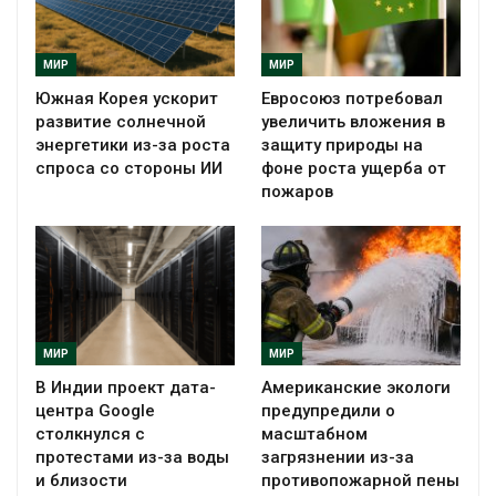
МИР
МИР
Южная Корея ускорит
Евросоюз потребовал
развитие солнечной
увеличить вложения в
энергетики из-за роста
защиту природы на
спроса со стороны ИИ
фоне роста ущерба от
пожаров
МИР
МИР
В Индии проект дата-
Американские экологи
центра Google
предупредили о
столкнулся с
масштабном
протестами из-за воды
загрязнении из-за
и близости
противопожарной пены