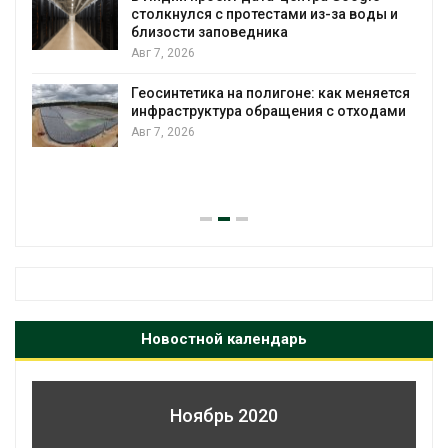
тестами из-за воды и
Авг 7, 2026
дника
Дождевая вода с кры
городам переживать 
полигоне: как меняется
Авг 7, 2026
обращения с отходами
Минприроды потребов
строительство мусорн
уборку контейнерных
Авг 7, 2026
Новостной календарь
Ноябрь 2020