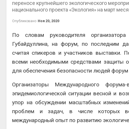
переносе крупнейшего экологического меропри
контей
национального проекта «Экология» на март меся
Авг 7, 2
Опубликовано
Ноя 20, 2020
По словам руководителя организатора
Губайдуллина, на форум, по последним да
Авг 6, 2
считая спикеров и участников выставки.
всеми необходимыми средствами защиты от
для обеспечения безопасности людей форум
Авг 6, 2
Организаторы Международного форума-в
эпидемиологической ситуации весной и воз
упор на обсуждении масштабных изменений
Авг 6, 2
проблем и задач, в числе которых во
международный опыт по развитию экологиче