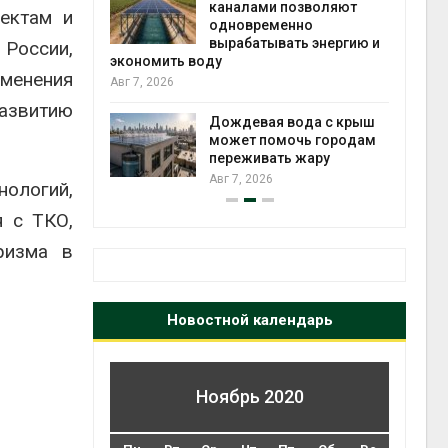
каналами позволяют
ектам и
одновременно
вырабатывать энергию и
 России,
Авг 6
кт дата-
экономить воду
e
менения
Авг 7, 2026
 протестами
 близости
азвитию
Дождевая вода с крыш
может помочь городам
переживать жару
Авг 6
Авг 7, 2026
ологий,
я с ТКО,
ризма в
Новостной календарь
Ноябрь 2020