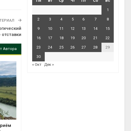
Пн
Вт
Ср
Чт
Пт
Сб
Вс
1
2
3
4
5
6
7
8
ТЕРИАЛ
огический
9
10
11
12
13
14
15
е отставки
16
17
18
19
20
21
22
23
24
25
26
27
28
29
т Автора
30
« Окт
Дек »
приём