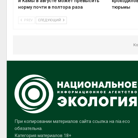
и Камы в августе может превысить
крокодилов
норму почти в полтора раза
тюрьмы
PREV
СЛЕДУЮЩИЙ
Ко
При копировании материалов сайта ссылка на nia.eco
обязательна.
Категория материалов 18+