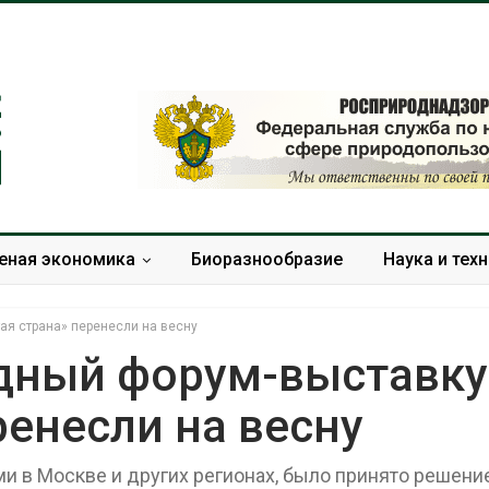
еная экономика
Биоразнообразие
Наука и тех
я страна» перенесли на весну
дный форум-выставку
ренесли на весну
Минприроды
Приток воды 
потребовало ускорить
водохранили
строительство мусорных
Камы в авгус
и в Москве и других регионах, было принято решени
объектов и уборку
превысить но