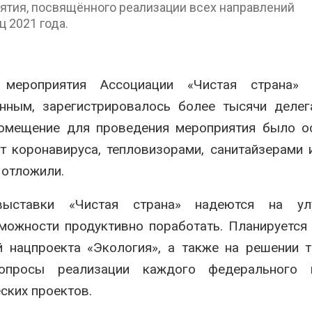
ятия, посвящённого реализации всех направлений
нерных площадок
полтора раза
ц 2021 года.
026
Авг 7, 2026
Панамский канал вновь
Евросоюз по
ограничивает загрузку
увеличить вл
судов из-за дефицита
защиту приро
 мероприятия Ассоциации «Чистая страна» 
пресной воды
роста ущерба
нным, зарегистрировалось более тысячи делег
026
Авг 7, 2026
 Помещение для проведения мероприятия было 
В китайской провинции
Дом из стары
Шэньси из-за паводков
может обходи
 коронавируса, тепловизорами, санитайзерами 
эвакуировали более 140
кондиционера
 отложили.
тыс. человек
без отоплени
026
Авг 7, 2026
ыставки
«Чистая страна» надеются на ул
МЕГА и ВкусВилл
Камчатские 
можности продуктивно поработать. Планируется
установили
олени набира
экообменники для сбора
перед осенне
 нацпроекта «Экология», а также на решении 
вторсырья
Авг 7, 2026
026
просы реализации каждого федерального п
Ozon запусти
ских проектов.
Учёные предложили
помощи для 
получать питьевую воду
Нижнего Нов