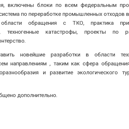
из воздуха с помощью
Авг 7, 2026
ия, включены блоки по всем федеральным про
ветра
 система по переработке промышленных отходов в
026
В Индии прое
центра Googl
 области обращения с ТКО, практика при
Приложение «Экопульс»
столкнулся с
для контроля мусорных
из-за воды и
, техногенные катастрофы, проекты по р
площадок запустят в
заповедника
нтерство.
сентябре
Авг 7, 2026
026
авить новейшие разработки в области техн
сем направлениям , таким как сфера обращени
иоразнообразия и развитие экологического ту
общено дополнительно.