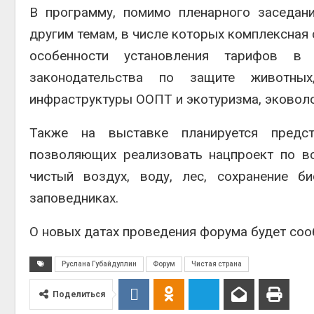
В программу, помимо пленарного заседан
другим темам, в числе которых комплексная
Авг 6, 2
особенности установления тарифов в
законодательства по защите животных
инфраструктуры ООПТ и экотуризма, эковоло
Авг 6, 2
Также на выставке планируется предст
позволяющих реализовать нацпроект по в
чистый воздух, воду, лес, сохранение б
заповедниках.
О новых датах проведения форума будет со
Руслана Губайдуллин
Форум
Чистая страна
Поделиться