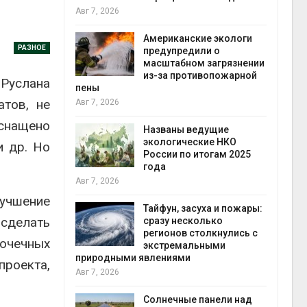
конт
Авг 7, 2026
Авг 7
Американские экологи
РАЗНОЕ
требовал
предупредили о
ожения в
масштабном загрязнении
ды на фоне
из-за противопожарной
Руслана
 от пожаров
пены
атов, не
Авг 7, 2026
Авг 6
оснащено
х шин
Названы ведущие
ться без
экологические НКО
и др. Но
 и почти
России по итогам 2025
я
года
Авг 7, 2026
Авг 6
учшение
северные
Тайфун, засуха и пожары:
 сделать
ют вес
сразу несколько
й миграцией
регионов столкнулись с
точечных
экстремальными
природными явлениями
Авг 6
роекта,
Авг 7, 2026
т сбор
приютов
города
Солнечные панели над