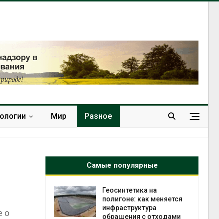
нологии
Мир
Разное
Самые популярные
в
Геосинтетика на
ща Волги и
полигоне: как меняется
те может
инфраструктура
е о
рму почти в
обращения с отходами