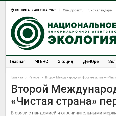
ПЯТНИЦА, 7 АВГУСТА, 2026
Спецпроекты
ЭкоКалендарь
Главная
ЧП/ЧС
Экоцид
Де-Юре
Зел
Спецпроекты
ЭкоЗОЖ
Главная
Разное
Второй Международный форум-выставку «Чиста
Второй Междунаро
«Чистая страна» пе
В связи с пандемией и ограничительными мерам