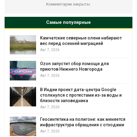
Комментарии закрыты.
Самые популярные
Камчатские северные олени набирают
вес перед осенней миграцией
Авг 7, 2026
Авг
Ozon запустит сбор помощи для
приютов Нижнего Новгорода
Авг 7, 2026
В Индии проект дата-центра Google
столкнулся с протестами из-за воды и
Авг
близости заповедника
Авг 7, 2026
Геосинтетика на полигоне: как меняется
инфраструктура обращения с отходами
Авг 7, 2026