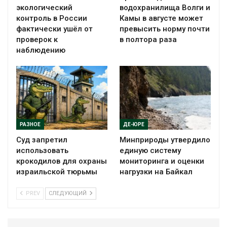
экологический
водохранилища Волги и
контроль в России
Камы в августе может
фактически ушёл от
превысить норму почти
проверок к
в полтора раза
наблюдению
РАЗНОЕ
ДЕ-ЮРЕ
Суд запретил
Минприроды утвердило
использовать
единую систему
крокодилов для охраны
мониторинга и оценки
израильской тюрьмы
нагрузки на Байкал
PREV
СЛЕДУЮЩИЙ